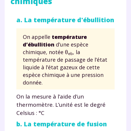
chimiques
charte
.
J’accepte de recevoir les actualités et des
a. La température d'ébullition
communications de la part de
myMaxicours.
On appelle
température
Votre adresse e-mail sera exclusivement utilisée pour
d’ébullition
d’une espèce
vous envoyer notre newsletter. Vous pourrez vous
chimique, notée θ
, la
eb
désinscrire à tout moment, à travers le lien de
température de passage de l’état
désinscription présent dans chaque newsletter. Pour
liquide à l’état gazeux de cette
en savoir plus sur la gestion de vos données
personnelles et pour exercer vos droits, vous pouvez
espèce chimique à une pression
consulter
notre charte
.
donnée.
On la mesure à l’aide d’un
thermomètre. L’unité est le degré
Celsius : °C
b. La température de fusion