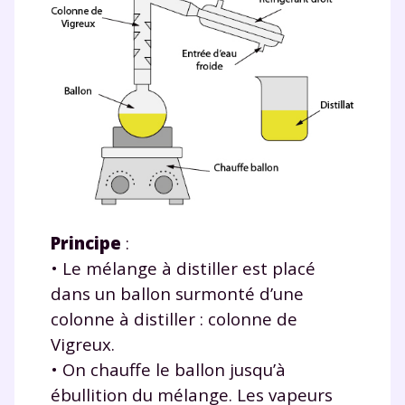
Envie de progresser
et de réussir votre
année scolaire ?
Testez gratuitement
Principe
:
• Le mélange à distiller est placé
pendant 24h notre
dans un ballon surmonté d’une
plateforme de soutien
colonne à distiller : colonne de
scolaire !
Vigreux.
• On chauffe le ballon jusqu’à
Fiches de cours et vidéos
,
exercices
ébullition du mélange. Les vapeurs