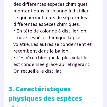
corrigés
,
podcasts de révisions
des différentes espèces chimiques
Un
espace dédié aux parents
pour
montent dans la colonne à distiller,
suivre les progrès
ce qui permet alors de séparer les
Tout le programme scolaire du CP à
la Terminale
différentes espèces chimiques.
Des profs expérimentés disponibles
• En tête de colonne à distiller, on
à la demande par tchat, audio ou
trouve l’espèce chimique la plus
vidéo
volatile. Les autres se condensent et
retombent dans le ballon.
• L’espèce chimique la plus volatile
est condensée grâce au réfrigérant.
TESTER GRATUITEMENT
On recueille le distillat.
* Votre code d'accès sera envoyé à cette adresse e-mail. En
renseignant votre e-mail, vous consentez à ce que vos
3. Caractéristiques
données à caractère personnel soient traitées par SEJER, sous
la marque myMaxicours, afin que SEJER puisse vous donner
accès au service de soutien scolaire pendant 24h. Pour en
physiques des espèces
savoir plus sur la gestion de vos données personnelles et
pour exercer vos droits, vous pouvez consulter
notre