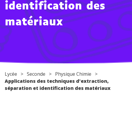
identification des
Conseils pour les parents
matériaux
Lycée
>
Seconde
>
Physique Chimie
>
Applications des techniques d'extraction,
séparation et identification des matériaux