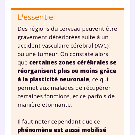
TESTER GRATUITEMENT
L'essentiel
* Votre code d'accès sera envoyé à cette adresse e-mail. En
Des régions du cerveau peuvent être
renseignant votre e-mail, vous consentez à ce que vos
données à caractère personnel soient traitées par SEJER, sous
gravement détériorées suite à un
la marque myMaxicours, afin que SEJER puisse vous donner
accès au service de soutien scolaire pendant 24h. Pour en
accident vasculaire cérébral (AVC),
savoir plus sur la gestion de vos données personnelles et
ou une tumeur. On constate alors
pour exercer vos droits, vous pouvez consulter
notre
charte
.
que
certaines zones cérébrales se
réorganisent plus ou moins grâce
J’accepte de recevoir les actualités et des
à la plasticité neuronale
, ce qui
communications de la part de
permet aux malades de récupérer
myMaxicours.
certaines fonctions, et ce parfois de
Votre adresse e-mail sera exclusivement utilisée pour
manière étonnante.
vous envoyer notre newsletter. Vous pourrez vous
désinscrire à tout moment, à travers le lien de
Il faut noter cependant que ce
désinscription présent dans chaque newsletter. Pour
en savoir plus sur la gestion de vos données
phénomène est aussi mobilisé
personnelles et pour exercer vos droits, vous pouvez