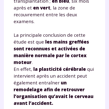
transplantation ;
en bleu
, six mois
Testez gratuitement
après et
en vert
, la zone de
pendant 24h notre
recouvrement entre les deux
plateforme de soutien
examens.
scolaire !
La principale conclusion de cette
étude est que
les mains greffées
Fiches de cours et vidéos
,
exercices
corrigés
,
podcasts de révisions
sont reconnues et activées de
Un
espace dédié aux parents
pour
manière normale par le cortex
suivre les progrès
moteur
.
Tout le programme scolaire du CP à
En effet,
la plasticité cérébrale
qui
la Terminale
intervient après un accident peut
Des profs expérimentés disponibles
également entraîner
un
à la demande par tchat, audio ou
vidéo
remodelage afin de retrouver
l’organisation qu’avait le cerveau
avant l’accident.