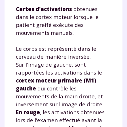
Cartes d'activations
obtenues
dans le cortex moteur lorsque le
patient greffé exécute des
mouvements manuels.
Fermer
Le corps est représenté dans le
cerveau de manière inversée.
Sur l'image de gauche, sont
Envie de progresser
rapportées les activations dans le
cortex moteur primaire (M1)
et de réussir votre
gauche
qui contrôle les
mouvements de la main droite, et
année scolaire ?
inversement sur l'image de droite.
En rouge
, les activations obtenues
lors de l'examen effectué avant la