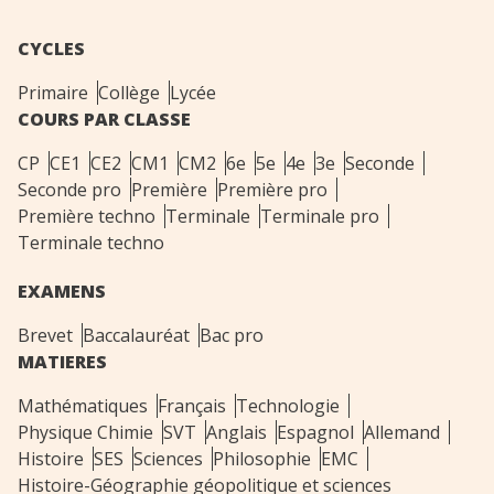
CYCLES
Primaire
Collège
Lycée
COURS PAR CLASSE
CP
CE1
CE2
CM1
CM2
6e
5e
4e
3e
Seconde
Seconde pro
Première
Première pro
Première techno
Terminale
Terminale pro
Terminale techno
EXAMENS
Brevet
Baccalauréat
Bac pro
MATIERES
Mathématiques
Français
Technologie
Physique Chimie
SVT
Anglais
Espagnol
Allemand
Histoire
SES
Sciences
Philosophie
EMC
Histoire-Géographie géopolitique et sciences