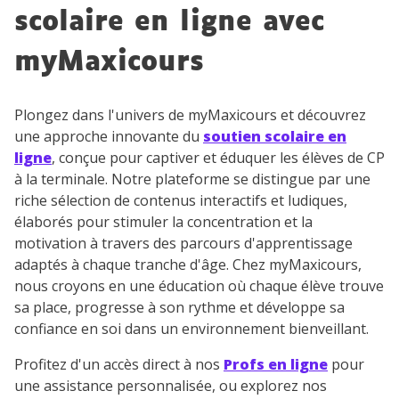
scolaire en ligne avec
myMaxicours
Testez gratuitement
Plongez dans l'univers de myMaxicours et découvrez
pendant 24h notre
une approche innovante du
soutien scolaire en
plateforme de soutien
ligne
, conçue pour captiver et éduquer les élèves de CP
à la terminale. Notre plateforme se distingue par une
scolaire !
riche sélection de contenus interactifs et ludiques,
élaborés pour stimuler la concentration et la
Fiches de cours et vidéos
,
exercices
motivation à travers des parcours d'apprentissage
corrigés
,
podcasts de révisions
adaptés à chaque tranche d'âge. Chez myMaxicours,
Un
espace dédié aux parents
pour
nous croyons en une éducation où chaque élève trouve
suivre les progrès
sa place, progresse à son rythme et développe sa
Tout le programme scolaire du CP à
confiance en soi dans un environnement bienveillant.
la Terminale
Des profs expérimentés disponibles
Profitez d'un accès direct à nos
Profs en ligne
pour
à la demande par tchat, audio ou
une assistance personnalisée, ou explorez nos
vidéo