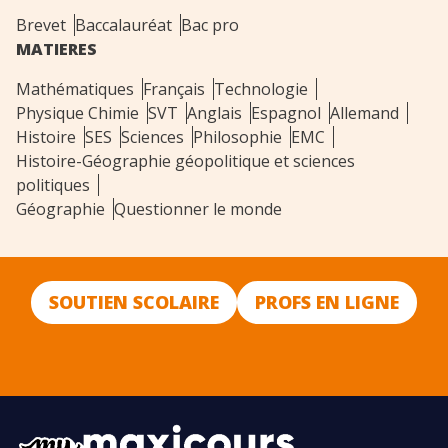
Brevet
Baccalauréat
Bac pro
MATIERES
Mathématiques
Français
Technologie
Physique Chimie
SVT
Anglais
Espagnol
Allemand
Histoire
SES
Sciences
Philosophie
EMC
Histoire-Géographie géopolitique et sciences
politiques
Géographie
Questionner le monde
SOUTIEN SCOLAIRE
PROFS EN LIGNE