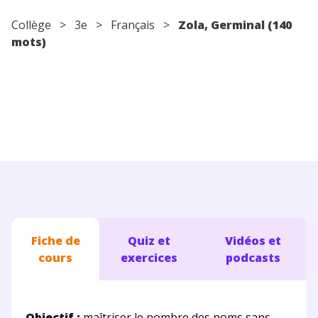
Conseils pour les parents
Collège
>
3e
>
Français
>
Zola, Germinal (140
mots)
Fiche de
Quiz et
Vidéos et
cours
exercices
podcasts
Objectif :
maîtriser le nombre des noms sans