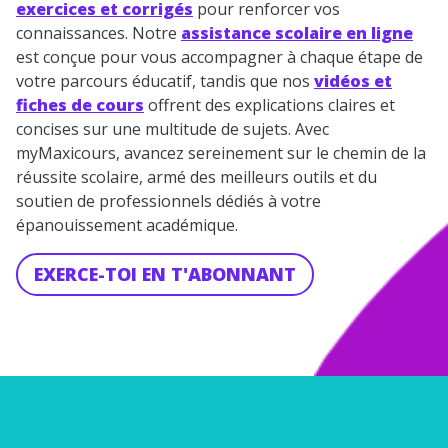
exercices et corrigés
pour renforcer vos
connaissances. Notre
assistance scolaire en ligne
est conçue pour vous accompagner à chaque étape de
votre parcours éducatif, tandis que nos
vidéos et
fiches de cours
offrent des explications claires et
TESTER GRATUITEMENT
concises sur une multitude de sujets. Avec
myMaxicours, avancez sereinement sur le chemin de la
* Votre code d'accès sera envoyé à cette adresse e-mail. En
réussite scolaire, armé des meilleurs outils et du
renseignant votre e-mail, vous consentez à ce que vos
données à caractère personnel soient traitées par SEJER, sous
soutien de professionnels dédiés à votre
la marque myMaxicours, afin que SEJER puisse vous donner
épanouissement académique.
accès au service de soutien scolaire pendant 24h. Pour en
savoir plus sur la gestion de vos données personnelles et
pour exercer vos droits, vous pouvez consulter
notre
EXERCE-TOI EN T'ABONNANT
charte
.
J’accepte de recevoir les actualités et des
communications de la part de
myMaxicours.
Votre adresse e-mail sera exclusivement utilisée pour
vous envoyer notre newsletter. Vous pourrez vous