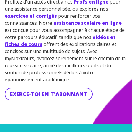
Profitez d'un accès direct à nos
Profs en ligne
pour
vous envoyer notre newsletter. Vous pourrez vous
une assistance personnalisée, ou explorez nos
désinscrire à tout moment, à travers le lien de
exercices et corrigés
pour renforcer vos
désinscription présent dans chaque newsletter. Pour
connaissances. Notre
assistance scolaire en ligne
en savoir plus sur la gestion de vos données
est conçue pour vous accompagner à chaque étape de
personnelles et pour exercer vos droits, vous pouvez
votre parcours éducatif, tandis que nos
vidéos et
consulter
notre charte
.
fiches de cours
offrent des explications claires et
concises sur une multitude de sujets. Avec
myMaxicours, avancez sereinement sur le chemin de la
réussite scolaire, armé des meilleurs outils et du
soutien de professionnels dédiés à votre
épanouissement académique.
EXERCE-TOI EN T'ABONNANT