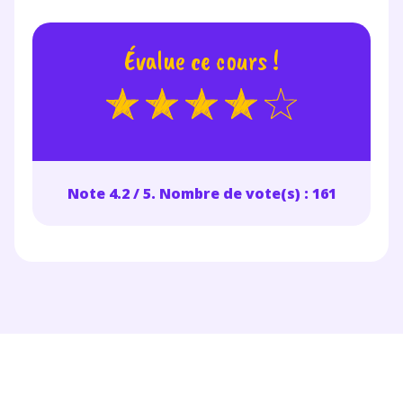
année scolaire ?
Évalue ce cours !
Testez gratuitement
pendant 24h notre
plateforme de soutien
Note 4.2 / 5. Nombre de vote(s) : 161
scolaire !
Fiches de cours et vidéos
,
exercices
corrigés
,
podcasts de révisions
Un
espace dédié aux parents
pour
suivre les progrès
Tout le programme scolaire du CP à
la Terminale
Des profs expérimentés disponibles
à la demande par tchat, audio ou