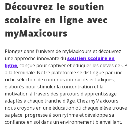
Découvrez le soutien
vidéo
scolaire en ligne avec
myMaxicours
TESTER GRATUITEMENT
Plongez dans l'univers de myMaxicours et découvrez
* Votre code d'accès sera envoyé à cette adresse e-mail. En
une approche innovante du
soutien scolaire en
renseignant votre e-mail, vous consentez à ce que vos
données à caractère personnel soient traitées par SEJER, sous
ligne
, conçue pour captiver et éduquer les élèves de CP
la marque myMaxicours, afin que SEJER puisse vous donner
à la terminale. Notre plateforme se distingue par une
accès au service de soutien scolaire pendant 24h. Pour en
riche sélection de contenus interactifs et ludiques,
savoir plus sur la gestion de vos données personnelles et
pour exercer vos droits, vous pouvez consulter
notre
élaborés pour stimuler la concentration et la
charte
.
motivation à travers des parcours d'apprentissage
adaptés à chaque tranche d'âge. Chez myMaxicours,
J’accepte de recevoir les actualités et des
nous croyons en une éducation où chaque élève trouve
communications de la part de
sa place, progresse à son rythme et développe sa
myMaxicours.
confiance en soi dans un environnement bienveillant.
Votre adresse e-mail sera exclusivement utilisée pour