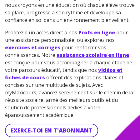
myMaxicours.
nous croyons en une éducation où chaque élève trouve
sa place, progresse à son rythme et développe sa
Votre adresse e-mail sera exclusivement utilisée pour
confiance en soi dans un environnement bienveillant.
vous envoyer notre newsletter. Vous pourrez vous
désinscrire à tout moment, à travers le lien de
Profitez d'un accès direct à nos
Profs en ligne
pour
désinscription présent dans chaque newsletter. Pour
une assistance personnalisée, ou explorez nos
en savoir plus sur la gestion de vos données
exercices et corrigés
pour renforcer vos
personnelles et pour exercer vos droits, vous pouvez
consulter
notre charte
.
connaissances. Notre
assistance scolaire en ligne
est conçue pour vous accompagner à chaque étape de
votre parcours éducatif, tandis que nos
vidéos et
fiches de cours
offrent des explications claires et
concises sur une multitude de sujets. Avec
myMaxicours, avancez sereinement sur le chemin de la
réussite scolaire, armé des meilleurs outils et du
soutien de professionnels dédiés à votre
épanouissement académique.
EXERCE-TOI EN T'ABONNANT