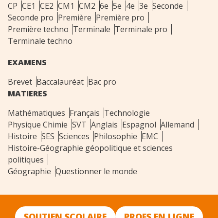
CP
CE1
CE2
CM1
CM2
6e
5e
4e
3e
Seconde
Seconde pro
Première
Première pro
Première techno
Terminale
Terminale pro
Terminale techno
EXAMENS
Brevet
Baccalauréat
Bac pro
MATIERES
Mathématiques
Français
Technologie
Physique Chimie
SVT
Anglais
Espagnol
Allemand
Histoire
SES
Sciences
Philosophie
EMC
Histoire-Géographie géopolitique et sciences
politiques
Géographie
Questionner le monde
SOUTIEN SCOLAIRE
PROFS EN LIGNE