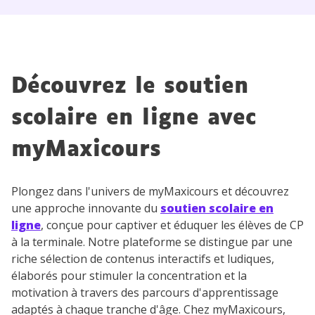
Des profs expérimentés disponibles
à la demande par tchat, audio ou
vidéo
Découvrez le soutien
scolaire en ligne avec
TESTER GRATUITEMENT
myMaxicours
* Votre code d'accès sera envoyé à cette adresse e-mail. En
renseignant votre e-mail, vous consentez à ce que vos
données à caractère personnel soient traitées par SEJER, sous
Plongez dans l'univers de myMaxicours et découvrez
la marque myMaxicours, afin que SEJER puisse vous donner
une approche innovante du
soutien scolaire en
accès au service de soutien scolaire pendant 24h. Pour en
ligne
, conçue pour captiver et éduquer les élèves de CP
savoir plus sur la gestion de vos données personnelles et
pour exercer vos droits, vous pouvez consulter
notre
à la terminale. Notre plateforme se distingue par une
charte
.
riche sélection de contenus interactifs et ludiques,
élaborés pour stimuler la concentration et la
J’accepte de recevoir les actualités et des
motivation à travers des parcours d'apprentissage
communications de la part de
adaptés à chaque tranche d'âge. Chez myMaxicours,