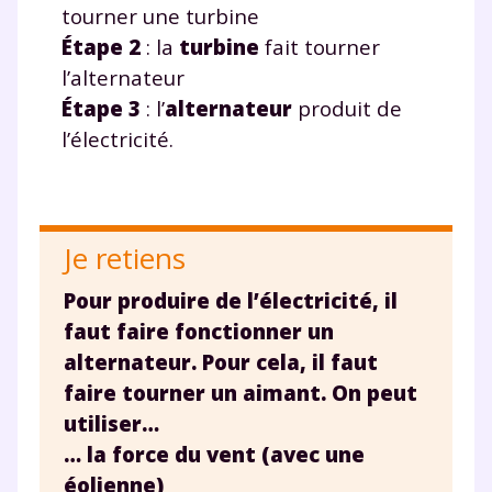
scolaire !
tourner une turbine
Étape 2
: la
turbine
fait tourner
Fiches de cours et vidéos
,
exercices
l’alternateur
corrigés
,
podcasts de révisions
Un
espace dédié aux parents
pour
Étape 3
: l’
alternateur
produit de
suivre les progrès
l’électricité.
Tout le programme scolaire du CP à
la Terminale
Des profs expérimentés disponibles
à la demande par tchat, audio ou
Je retiens
vidéo
Pour produire de l’électricité, il
faut faire fonctionner un
alternateur. Pour cela, il faut
faire tourner un aimant. On peut
TESTER GRATUITEMENT
utiliser…
* Votre code d'accès sera envoyé à cette adresse e-mail. En
… la force du vent (avec une
renseignant votre e-mail, vous consentez à ce que vos
données à caractère personnel soient traitées par SEJER, sous
éolienne)