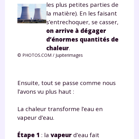
les plus petites parties de
Fermer
la matière). En les faisant
s’entrechoquer, se casser,
on arrive à dégager
d’énormes quantités de
Envie de progresser
chaleur
.
et de réussir votre
© PHOTOS.COM / Jupiterimages
année scolaire ?
Ensuite, tout se passe comme nous
l’avons vu plus haut :
Testez gratuitement
La chaleur transforme l’eau en
pendant 24h notre
vapeur d’eau.
plateforme de soutien
Étape 1
: la
vapeur
d’eau fait