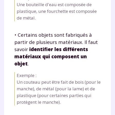
Une bouteille d'eau est composée de
plastique, une fourchette est composée
de métal.
Fermer
• Certains objets sont fabriqués à
partir de plusieurs matériaux. Il faut
savoir
identifier les différents
Envie de progresser
matériaux qui composent un
objet
.
et de réussir votre
année scolaire ?
Exemple :
Un couteau peut être fait de bois (pour le
manche), de métal (pour la lame) et de
plastique (pour certaines parties qui
protègent le manche).
Testez gratuitement