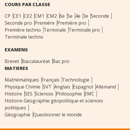
COURS PAR CLASSE
CP
CE1
CE2
CM1
CM2
6e
5e
4e
3e
Seconde
Seconde pro
Première
Première pro
Première techno
Terminale
Terminale pro
Terminale techno
EXAMENS
Brevet
Baccalauréat
Bac pro
MATIERES
Mathématiques
Français
Technologie
Physique Chimie
SVT
Anglais
Espagnol
Allemand
Histoire
SES
Sciences
Philosophie
EMC
Histoire-Géographie géopolitique et sciences
politiques
Géographie
Questionner le monde