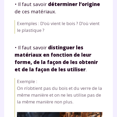
pendant 24h notre
• Il faut savoir
déterminer l’origine
plateforme de soutien
de ces matériaux.
scolaire !
Exemples : D’où vient le bois ? D’où vient
le plastique ?
Fiches de cours et vidéos
,
exercices
corrigés
,
podcasts de révisions
Un
espace dédié aux parents
pour
• Il faut savoir
distinguer les
suivre les progrès
matériaux en fonction de leur
Tout le programme scolaire du CP à
forme, de la façon de les obtenir
la Terminale
et de la façon de les utiliser
.
Des profs expérimentés disponibles
à la demande par tchat, audio ou
Exemple :
vidéo
On n’obtient pas du bois et du verre de la
même manière et on ne les utilise pas de
la même manière non plus.
TESTER GRATUITEMENT