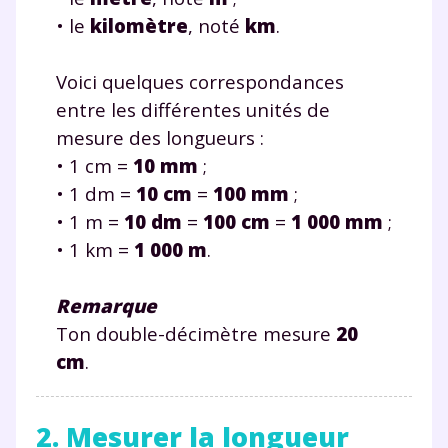
• le
kilomètre
, noté
km
.
Voici quelques correspondances
entre les différentes unités de
mesure des longueurs :
• 1 cm =
10 mm
;
• 1 dm =
10 cm
=
100 mm
;
• 1 m =
10 dm
=
100 cm
=
1 000 mm
;
• 1 km =
1 000 m
.
Remarque
Ton double-décimètre mesure
20
cm
.
2. Mesurer la longueur