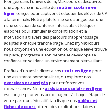
Plongez dans l'univers de myMaxicours et découvrez
une approche innovante du
soutien scolaire en
J’accepte de recevoir les actualités et des
ligne
, conçue pour captiver et éduquer les élèves de CP
communications de la part de
à la terminale. Notre plateforme se distingue par une
myMaxicours.
riche sélection de contenus interactifs et ludiques,
élaborés pour stimuler la concentration et la
Votre adresse e-mail sera exclusivement utilisée pour
motivation à travers des parcours d'apprentissage
vous envoyer notre newsletter. Vous pourrez vous
adaptés à chaque tranche d'âge. Chez myMaxicours,
désinscrire à tout moment, à travers le lien de
nous croyons en une éducation où chaque élève trouve
désinscription présent dans chaque newsletter. Pour
sa place, progresse à son rythme et développe sa
en savoir plus sur la gestion de vos données
personnelles et pour exercer vos droits, vous pouvez
confiance en soi dans un environnement bienveillant.
consulter
notre charte
.
Profitez d'un accès direct à nos
Profs en ligne
pour
une assistance personnalisée, ou explorez nos
exercices et corrigés
pour renforcer vos
connaissances. Notre
assistance scolaire en ligne
est conçue pour vous accompagner à chaque étape de
votre parcours éducatif, tandis que nos
vidéos et
fiches de cours
offrent des explications claires et