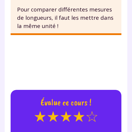
Pour comparer différentes mesures
Envie de progresser
de longueurs, il faut les mettre dans
la même unité !
et de réussir votre
année scolaire ?
Testez gratuitement
pendant 24h notre
plateforme de soutien
Évalue ce cours !
scolaire !
Fiches de cours et vidéos
,
exercices
corrigés
,
podcasts de révisions