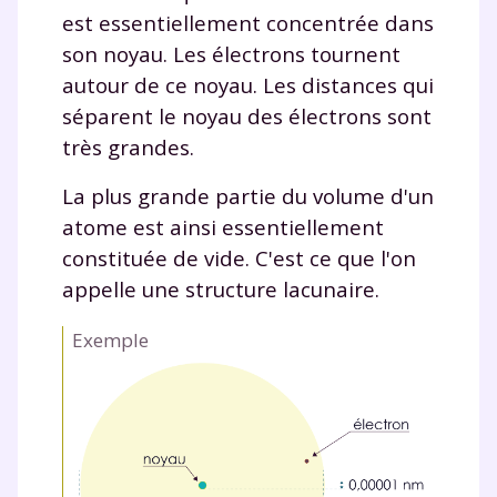
est essentiellement concentrée dans
Fermer
son noyau. Les électrons tournent
autour de ce noyau. Les distances qui
séparent le noyau des électrons sont
très grandes.
Envie de progresser
La plus grande partie du volume d'un
et de réussir votre
atome est ainsi essentiellement
année scolaire ?
constituée de vide. C'est ce que l'on
appelle une structure lacunaire.
Exemple
Testez gratuitement
pendant 24h notre
plateforme de soutien