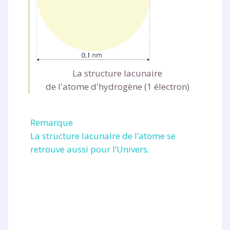
scolaire !
Fiches de cours et vidéos
,
exercices
corrigés
,
podcasts de révisions
Un
espace dédié aux parents
pour
suivre les progrès
La structure lacunaire
Tout le programme scolaire du CP à
de l'atome d'hydrogène (1 électron)
la Terminale
Des profs expérimentés disponibles
à la demande par tchat, audio ou
Remarque
vidéo
La structure lacunaire de l’atome se
retrouve aussi pour l’Univers.
TESTER GRATUITEMENT
* Votre code d'accès sera envoyé à cette adresse e-mail. En
renseignant votre e-mail, vous consentez à ce que vos
données à caractère personnel soient traitées par SEJER, sous