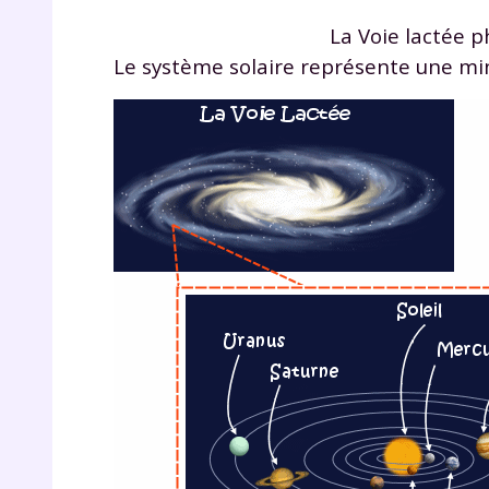
p
La Voie lactée p
Le système solaire représente une minu
* Votre
consent
marque 
pendant
vos dro
Votre 
newsle
désins