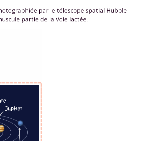
odcasts de révisions
Des profs expérimenté
hotographiée par le télescope spatial Hubble
Un
espace dédié aux
disponibles à la dema
parents
pour suivre les
par tchat, audio ou vi
scule partie de la Voie lactée.
progrès
TESTER GRATUITEM
 code d'accès sera envoyé à cette adresse e-mail. En renseignant votre e-mail, 
ez à ce que vos données à caractère personnel soient traitées par SEJER, sous l
myMaxicours, afin que SEJER puisse vous donner accès au service de soutien sc
 24h. Pour en savoir plus sur la gestion de vos données personnelles et pour 
its, vous pouvez consulter
notre charte
.
J’accepte de recevoir les actualités et des communications de
part de myMaxicours.
adresse e-mail sera exclusivement utilisée pour vous envoyer notre
tter. Vous pourrez vous désinscrire à tout moment, à travers le lien d
cription présent dans chaque newsletter. Pour en savoir plus sur la ge