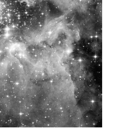
Envie de progresser et de
éussir votre année scolaire 
stez gratuitement pendant 24h
tre plateforme de soutien scolaire
iches de cours et vidéos
,
Tout le programme sco
xercices corrigés
,
du CP à la Terminale