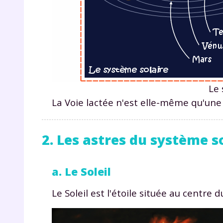
de vos
notre
Le 
La Voie lactée n'est elle-même qu'une 
2. Les astres du système s
a. Le Soleil
Le Soleil est l'étoile située au centre 