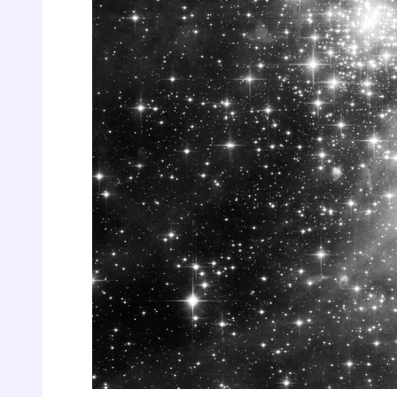
r
Te
no
F
e