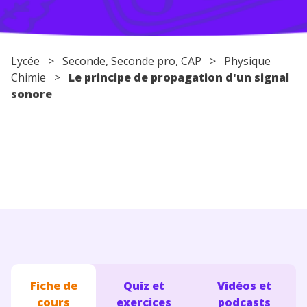
Conseils pour les parents
Lycée
>
Seconde
,
Seconde pro
,
CAP
>
Physique
Chimie
>
Le principe de propagation d'un signal
sonore
Fiche de
Quiz et
Vidéos et
cours
exercices
podcasts