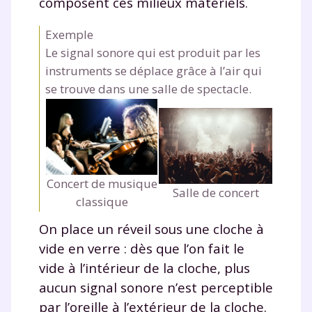
composent ces milieux matériels.
scolaire !
Exemple
Le signal sonore qui est produit par les
Fiches de cours et vidéos
,
exercices
corrigés
,
podcasts de révisions
instruments se déplace grâce à l’air qui
Un
espace dédié aux parents
pour
se trouve dans une salle de spectacle.
suivre les progrès
Tout le programme scolaire du CP à
la Terminale
Des profs expérimentés disponibles
à la demande par tchat, audio ou
Concert de musique
vidéo
Salle de concert
classique
On place un réveil sous une cloche à
vide en verre : dès que l’on fait le
vide à l’intérieur de la cloche, plus
TESTER GRATUITEMENT
aucun signal sonore n’est perceptible
* Votre code d'accès sera envoyé à cette adresse e-mail. En
par l’oreille à l’extérieur de la cloche.
renseignant votre e-mail, vous consentez à ce que vos