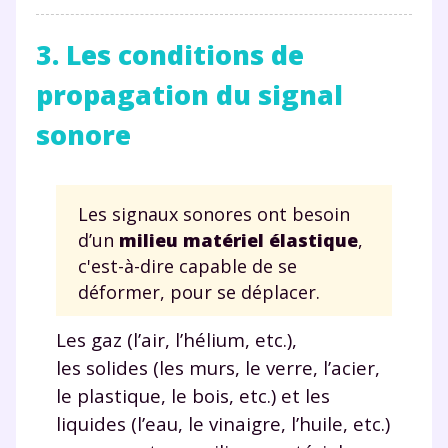
3. Les conditions de
Fermer
propagation du signal
sonore
Envie de progresser
et de réussir votre
Les signaux sonores ont besoin
d’un
milieu matériel élastique
,
année scolaire ?
c'est-à-dire capable de se
déformer, pour se déplacer.
Les gaz (l’air, l’hélium, etc.),
Testez gratuitement
les solides (les murs, le verre, l’acier,
le plastique, le bois, etc.) et les
pendant 24h notre
liquides (l’eau, le vinaigre, l’huile, etc.)
plateforme de soutien