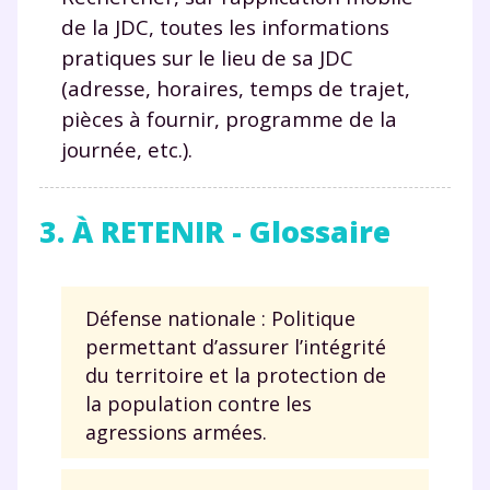
de la JDC, toutes les informations
Fermer
pratiques sur le lieu de sa JDC
(adresse, horaires, temps de trajet,
pièces à fournir, programme de la
Envie de progresser
journée, etc.).
et de réussir votre
3. À RETENIR - Glossaire
année scolaire ?
Défense nationale : Politique
permettant d’assurer l’intégrité
Testez gratuitement
du territoire et la protection de
la population contre les
pendant 24h notre
agressions armées.
plateforme de soutien