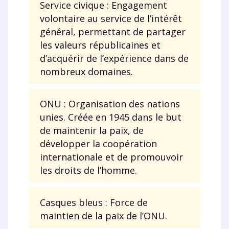
scolaire !
Service civique : Engagement
volontaire au service de l’intérêt
Fiches de cours et vidéos
,
exercices
général, permettant de partager
corrigés
,
podcasts de révisions
les valeurs républicaines et
Un
espace dédié aux parents
pour
d’acquérir de l’expérience dans de
suivre les progrès
nombreux domaines.
Tout le programme scolaire du CP à
la Terminale
Des profs expérimentés disponibles
ONU : Organisation des nations
à la demande par tchat, audio ou
unies. Créée en 1945 dans le but
vidéo
de maintenir la paix, de
développer la coopération
internationale et de promouvoir
les droits de l’homme.
TESTER GRATUITEMENT
Casques bleus : Force de
* Votre code d'accès sera envoyé à cette adresse e-mail. En
renseignant votre e-mail, vous consentez à ce que vos
maintien de la paix de l’ONU.
données à caractère personnel soient traitées par SEJER, sous