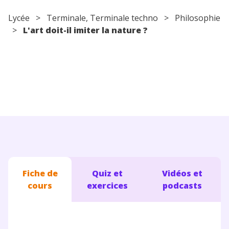
Conseils pour les parents
Lycée
>
Terminale
,
Terminale techno
>
Philosophie
>
L'art doit-il imiter la nature ?
Fiche de
Quiz et
Vidéos et
cours
exercices
podcasts