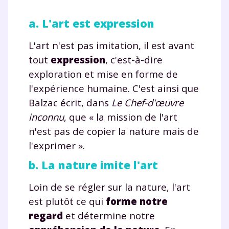
Testez gratuitement
a. L'art est expression
pendant 24h notre
L'art n'est pas imitation, il est avant
plateforme de soutien
tout
expression
, c'est-à-dire
exploration et mise en forme de
scolaire !
l'expérience humaine. C'est ainsi que
Fiches de cours et vidéos
,
exercices
Balzac écrit, dans
Le Chef-d'œuvre
corrigés
,
podcasts de révisions
inconnu
, que « la mission de l'art
Un
espace dédié aux parents
pour
n'est pas de copier la nature mais de
suivre les progrès
l'exprimer ».
Tout le programme scolaire du CP à
la Terminale
b. La nature imite l'art
Des profs expérimentés disponibles
à la demande par tchat, audio ou
Loin de se régler sur la nature, l'art
vidéo
est plutôt ce qui
forme notre
regard
et détermine notre