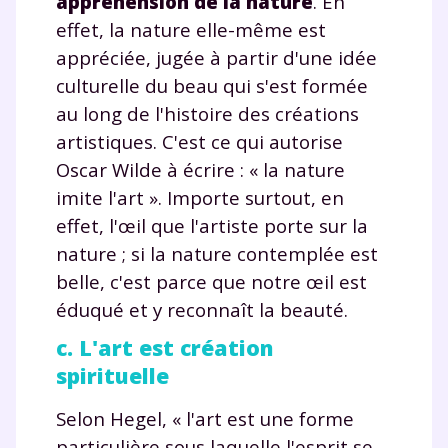
appréhension de la nature
. En
effet, la nature elle-même est
TESTER GRATUITEMENT
appréciée, jugée à partir d'une idée
culturelle du beau qui s'est formée
* Votre code d'accès sera envoyé à cette adresse e-mail. En
au long de l'histoire des créations
renseignant votre e-mail, vous consentez à ce que vos
données à caractère personnel soient traitées par SEJER, sous
artistiques. C'est ce qui autorise
la marque myMaxicours, afin que SEJER puisse vous donner
Oscar Wilde à écrire : « la nature
accès au service de soutien scolaire pendant 24h. Pour en
savoir plus sur la gestion de vos données personnelles et
imite l'art ». Importe surtout, en
pour exercer vos droits, vous pouvez consulter
notre
effet, l'œil que l'artiste porte sur la
charte
.
nature ; si la nature contemplée est
J’accepte de recevoir les actualités et des
belle, c'est parce que notre œil est
communications de la part de
éduqué et y reconnaît la beauté.
myMaxicours.
c. L'art est création
Votre adresse e-mail sera exclusivement utilisée pour
spirituelle
vous envoyer notre newsletter. Vous pourrez vous
désinscrire à tout moment, à travers le lien de
Selon Hegel, « l'art est une forme
désinscription présent dans chaque newsletter. Pour
particulière sous laquelle l'esprit se
en savoir plus sur la gestion de vos données