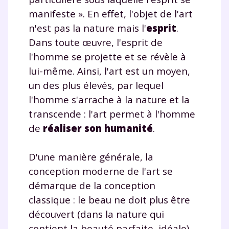
personnelles et pour exercer vos droits, vous pouvez
manifeste ». En effet, l'objet de l'art
consulter
notre charte
.
n'est pas la nature mais l'
esprit
.
Dans toute œuvre, l'esprit de
l'homme se projette et se révèle à
lui-même. Ainsi, l'art est un moyen,
un des plus élevés, par lequel
l'homme s'arrache à la nature et la
transcende : l'art permet à l'homme
de
réaliser son humanité
.
D'une manière générale, la
conception moderne de l'art se
démarque de la conception
classique : le beau ne doit plus être
découvert (dans la nature qui
contient la beauté parfaite, idéale),