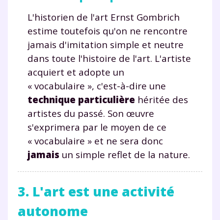
L'historien de l'art Ernst Gombrich
estime toutefois qu'on ne rencontre
jamais d'imitation simple et neutre
dans toute l'histoire de l'art. L'artiste
acquiert et adopte un
« vocabulaire », c'est-à-dire une
Fermer
technique particulière
héritée des
artistes du passé. Son œuvre
s'exprimera par le moyen de ce
Envie de progresser
« vocabulaire » et ne sera donc
jamais
un simple reflet de la nature.
et de réussir votre
année scolaire ?
3. L'art est une activité
autonome