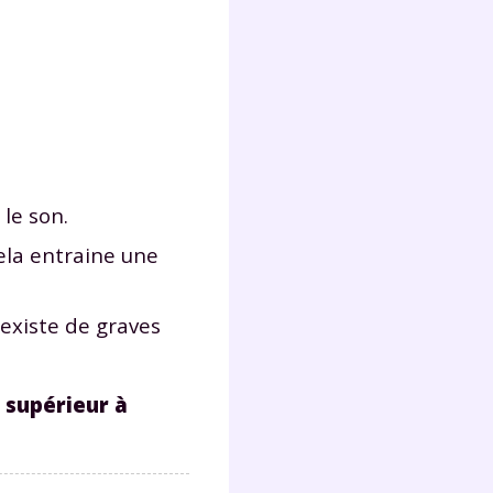
le son.
cela entraine une
l existe de graves
e
supérieur à