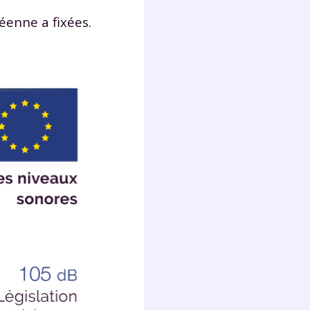
lter
péenne a fixées.