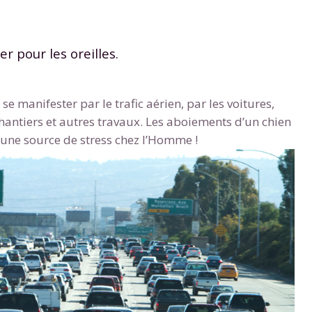
r pour les oreilles.
se manifester par le trafic aérien, par les voitures,
Envie de progresser et de
hantiers et autres travaux. Les aboiements d’un chien
 une source de stress chez l’Homme !
éussir votre année scolaire 
stez gratuitement pendant 24h
tre plateforme de soutien scolaire
iches de cours et vidéos
,
Tout le programme sco
xercices corrigés
,
du CP à la Terminale