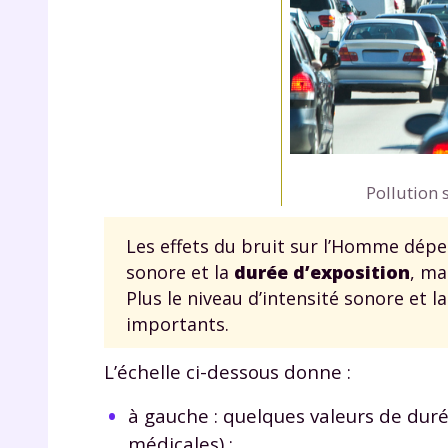
p
Pollution 
* Votre
consent
Les effets du bruit sur l’Homme dépen
marque 
pendant
sonore et la
durée d’exposition
, ma
vos dro
Plus le niveau d’intensité sonore et l
importants.
L’échelle ci-dessous donne :
Votre 
à gauche : quelques valeurs de duré
newsle
désins
médicales) ;