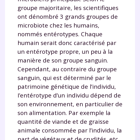
groupe majoritaire, les scientifiques
et de réussir votre
ont dénombré 3 grands groupes de
microbiote chez les humains,
année scolaire ?
nommés entérotypes. Chaque
humain serait donc caractérisé par
un entérotype propre, un peu à la
manière de son groupe sanguin.
Testez gratuitement
Cependant, au contraire du groupe
pendant 24h notre
sanguin, qui est déterminé par le
patrimoine génétique de l’individu,
plateforme de soutien
I’entérotype d’un individu dépend de
scolaire !
son environnement, en particulier de
son alimentation. Par exemple la
Fiches de cours et vidéos
,
exercices
corrigés
,
podcasts de révisions
quantité de viande et de graisse
Un
espace dédié aux parents
pour
animale consommée par l’individu, la
suivre les progrès
part de végétaux et de crudités, etc.