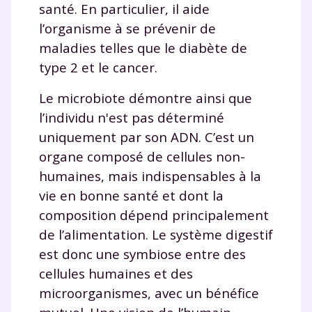
santé. En particulier, il aide
communications de la part de
myMaxicours.
l’organisme à se prévenir de
maladies telles que le diabète de
Votre adresse e-mail sera exclusivement utilisée pour
type 2 et le cancer.
vous envoyer notre newsletter. Vous pourrez vous
désinscrire à tout moment, à travers le lien de
Le microbiote démontre ainsi que
désinscription présent dans chaque newsletter. Pour
l’individu n'est pas déterminé
en savoir plus sur la gestion de vos données
personnelles et pour exercer vos droits, vous pouvez
uniquement par son ADN. C’est un
consulter
notre charte
.
organe composé de cellules non-
humaines, mais indispensables à la
vie en bonne santé et dont la
composition dépend principalement
de l’alimentation. Le système digestif
est donc une symbiose entre des
cellules humaines et des
microorganismes, avec un bénéfice