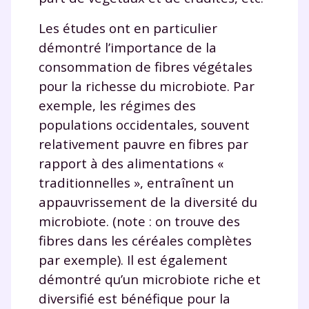
Tout le programme scolaire du CP à
la Terminale
Les études ont en particulier
Des profs expérimentés disponibles
démontré l’importance de la
à la demande par tchat, audio ou
consommation de fibres végétales
vidéo
pour la richesse du microbiote. Par
exemple, les régimes des
populations occidentales, souvent
relativement pauvre en fibres par
TESTER GRATUITEMENT
rapport à des alimentations «
traditionnelles », entraînent un
* Votre code d'accès sera envoyé à cette adresse e-mail. En
renseignant votre e-mail, vous consentez à ce que vos
appauvrissement de la diversité du
données à caractère personnel soient traitées par SEJER, sous
microbiote. (note : on trouve des
la marque myMaxicours, afin que SEJER puisse vous donner
accès au service de soutien scolaire pendant 24h. Pour en
fibres dans les céréales complètes
savoir plus sur la gestion de vos données personnelles et
par exemple). Il est également
pour exercer vos droits, vous pouvez consulter
notre
charte
.
démontré qu’un microbiote riche et
diversifié est bénéfique pour la
J’accepte de recevoir les actualités et des