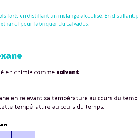
ls forts en distillant un mélange alcoolisé. En distillant,
 l'éthanol pour fabriquer du calvados.
Envie de progresser et de
hexane
éussir votre année scolaire 
lisé en chimie comme
solvant
.
exane en relevant sa température au cours du temps
stez gratuitement pendant 24h
 cette température au cours du temps.
tre plateforme de soutien scolaire
iches de cours et vidéos
,
Tout le programme sco
xercices corrigés
,
du CP à la Terminale