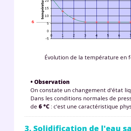
p
Évolution de la température en f
* Votre
consent
marque 
pendant
• Observation
vos dro
On constate un changement d'état liqu
Dans les conditions normales de press
de
6 °C
: c'est une caractéristique ph
Votre 
newsle
3. Solidification de l'eau s
désins