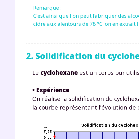
Remarque :
C'est ainsi que l'on peut fabriquer des alcoo
cidre aux alentours de 78 °C, on en extrait
2. Solidification du cyclo
r
Le
cyclohexane
est un corps pur uti
• Expérience
On réalise la solidification du cycloh
Te
la courbe représentant l'évolution de
no
F
e