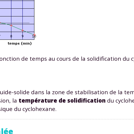
odcasts de révisions
Des profs expérimenté
Un
espace dédié aux
disponibles à la dema
parents
pour suivre les
par tchat, audio ou vi
progrès
TESTER GRATUITEM
onction de temps au cours de la solidification du 
 code d'accès sera envoyé à cette adresse e-mail. En renseignant votre e-mail, 
ez à ce que vos données à caractère personnel soient traitées par SEJER, sous l
myMaxicours, afin que SEJER puisse vous donner accès au service de soutien sc
 24h. Pour en savoir plus sur la gestion de vos données personnelles et pour 
its, vous pouvez consulter
notre charte
.
ide-solide dans la zone de stabilisation de la te
J’accepte de recevoir les actualités et des communications de
ion, la
température de solidification
du cycloh
part de myMaxicours.
ysique du cyclohexane.
adresse e-mail sera exclusivement utilisée pour vous envoyer notre
tter. Vous pourrez vous désinscrire à tout moment, à travers le lien d
alée
cription présent dans chaque newsletter. Pour en savoir plus sur la ge