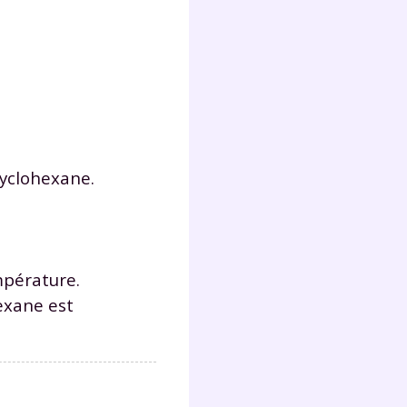
s
nde
déo
ENT
cyclohexane.
vous
a
olaire
exercer
mpérature.
 la
exane est
e
stion