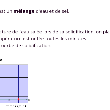
 données personnelles et pour exercer vos droits, vous pouvez consu
 charte
.
'est un
mélange
d'eau et de sel.
ture de l’eau salée lors de sa solidification, on pl
mpérature est notée toutes les minutes.
ourbe de solidification.