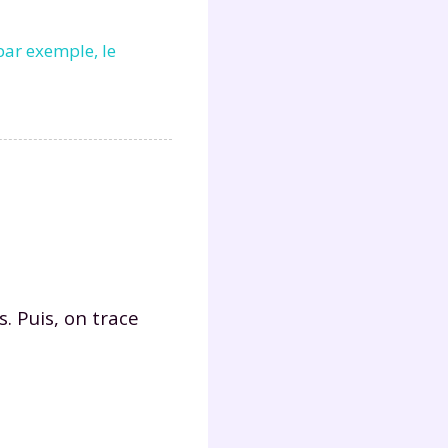
 par exemple, le
Fermer
?
. Puis, on trace
 !
laire