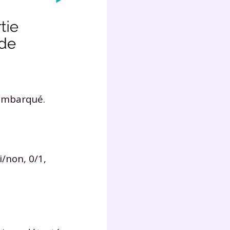
Fermer
 embarqué.
?
/non, 0/1,
 !
laire