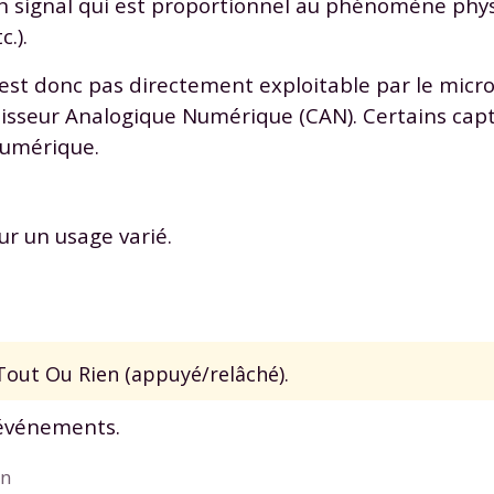
n signal qui est proportionnel au phénomène phy
odcasts de révisions
Des profs expérimenté
.).
Un
espace dédié aux
disponibles à la dema
parents
pour suivre les
par tchat, audio ou vi
 n’est donc pas directement exploitable par le micr
progrès
ertisseur Analogique Numérique (CAN). Certains cap
numérique.
TESTER GRATUITEM
 code d'accès sera envoyé à cette adresse e-mail. En renseignant votre e-mail, 
ur un usage varié.
ez à ce que vos données à caractère personnel soient traitées par SEJER, sous l
myMaxicours, afin que SEJER puisse vous donner accès au service de soutien sc
 24h. Pour en savoir plus sur la gestion de vos données personnelles et pour 
its, vous pouvez consulter
notre charte
.
J’accepte de recevoir les actualités et des communications de
Tout Ou Rien (appuyé/relâché).
part de myMaxicours.
 événements.
adresse e-mail sera exclusivement utilisée pour vous envoyer notre
tter. Vous pourrez vous désinscrire à tout moment, à travers le lien d
on
cription présent dans chaque newsletter. Pour en savoir plus sur la ge