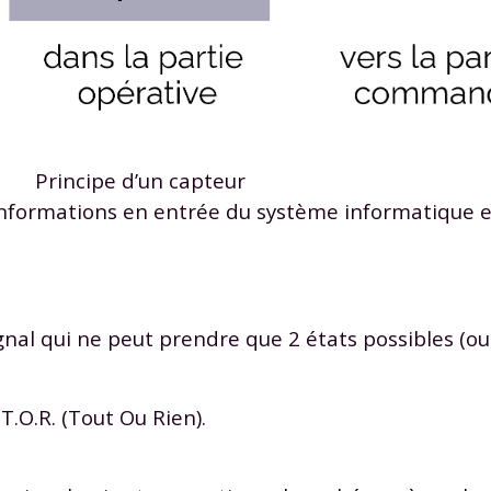
Envie de progresser et de
Principe d’un capteur
s informations en entrée du système informatique
éussir votre année scolaire 
nal qui ne peut prendre que 2 états possibles (oui
stez gratuitement pendant 24h
tre plateforme de soutien scolaire
T.O.R. (Tout Ou Rien).
iches de cours et vidéos
,
Tout le programme sco
xercices corrigés
,
du CP à la Terminale