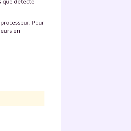
sique détecté
s
nde
déo
oprocesseur. Pour
teurs en
ENT
vous
a
olaire
exercer
 la
e
stion