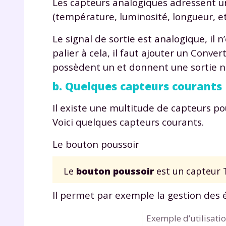
Les capteurs analogiques adressent u
p
(température, luminosité, longueur, etc
Le signal de sortie est analogique, il
palier à cela, il faut ajouter un Conv
possèdent un et donnent une sortie 
b. Quelques capteurs courants
* Votre
Il existe une multitude de capteurs po
consent
Voici quelques capteurs courants.
marque 
pendant
vos dro
Le bouton poussoir
Le
bouton poussoir
est un capteur 
Il permet par exemple la gestion des
Votre 
newsle
Exemple d’utilisati
désins