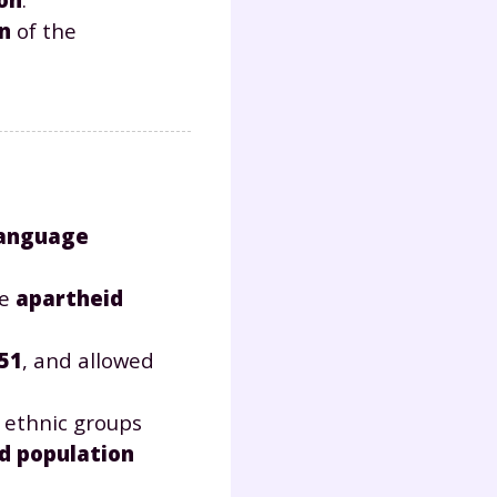
on
of the
Fermer
?
language
he
apartheid
51
, and allowed
 !
 ethnic groups
d population
laire