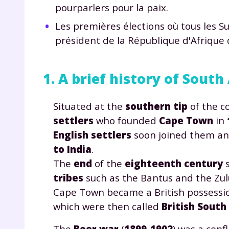
pourparlers pour la paix.
Les premières élections où tous les S
président de la République d'Afrique
1. A brief history of South
Situated at the
southern tip
of the c
settlers
who founded
Cape Town
in
English settlers
soon joined them a
to India
.
The
end
of the
eighteenth century
s
tribes
such as the Bantus and the Zul
Cape Town became a British possession
which were then called
British South
The
Boer war
(
1899-1902
) was a conf