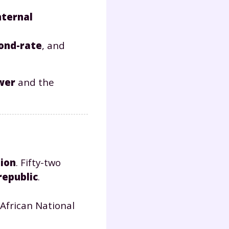
s
nternal
nde
déo
ond-rate
, and
wer
and the
ENT
vous
a
olaire
exercer
tion
. Fifty-two
 la
republic
.
 African National
e
stion