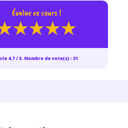
Évalue ce cours !
te 4.7 / 5. Nombre de vote(s) : 21