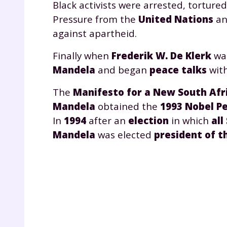
Black activists were arrested, tortured
de vos
notre
Pressure from the
United Nations
an
against apartheid.
Finally when
Frederik W. De Klerk
wa
Mandela
and began
peace talks
with
The
Manifesto for a New South Afr
Mandela
obtained the
1993 Nobel Pe
In
1994
after an
election
in which
all
Mandela
was elected
president of t