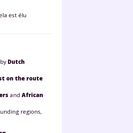
la est élu
 by
Dutch
st on the route
ers
and
African
ounding regions,
on
.