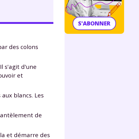
S'ABONNER
par des colons
l s'agit d'une
ouvoir et
 aux blancs. Les
émantèlement de
ela et démarre des