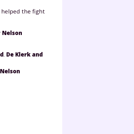
lter
 helped the fight
r
Nelson
id
.
De Klerk and
Nelson