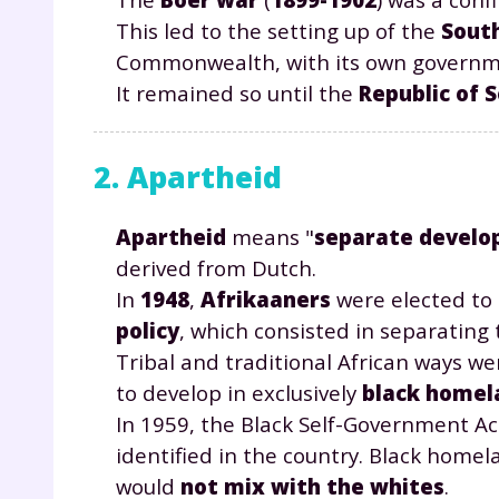
This led to the setting up of the
South
Commonwealth, with its own governmen
It remained so until the
Republic of 
2. Apartheid
r
Apartheid
means "
separate devel
derived from Dutch.
In
1948
,
Afrikaaners
were elected to
policy
, which consisted in separating
Te
Tribal and traditional African ways w
to develop in exclusively
black homel
no
In 1959, the Black Self-Government Ac
identified in the country. Black homel
F
e
would
not mix with the whites
.