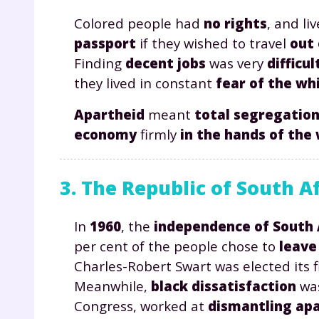
p
Colored people had
no rights
, and li
passport
if they wished to travel
out
Finding
decent jobs
was very
difficul
they lived in constant
fear of the whi
Apartheid
meant
total segregatio
economy
firmly
in the hands of the
* Votre
consent
marque 
3. The Republic of South A
pendant
vos dro
In
1960
, the
independence of South 
per cent of the people chose to
leav
Charles-Robert Swart was elected its f
Votre 
Meanwhile,
black dissatisfaction
was
newsle
Congress, worked at
dismantling ap
désins