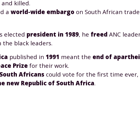
 and killed.
 données personnelles et pour exercer vos droits, vous pouvez consu
 charte
.
d a
world-wide embargo
on South African trade
s elected
president in 1989
, he
freed
ANC leade
 the black leaders.
ica
published in
1991
meant the
end of aparthe
ace Prize
for their work.
 South Africans
could vote for the first time ever,
he new Republic of South Africa
.