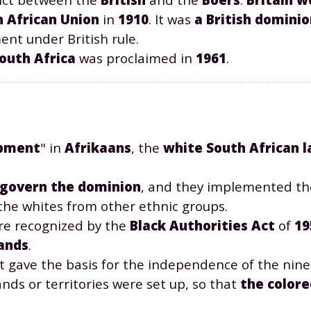
 African Union
in
1910
. It was
a British domini
t under British rule.
South Africa
was proclaimed in
1961
.
Envie de progresser et de
éussir votre année scolaire 
opment
" in
Afrikaans
, the
white South African 
govern the dominion
, and they implemented t
 the whites from other ethnic groups.
stez gratuitement pendant 24h
ere recognized by the
Black Authorities Act
of
19
ands
.
tre plateforme de soutien scolaire
t gave the basis for the independence of the nine
ands or territories were set up, so that
the colore
iches de cours et vidéos
,
Tout le programme sco
xercices corrigés
,
du CP à la Terminale