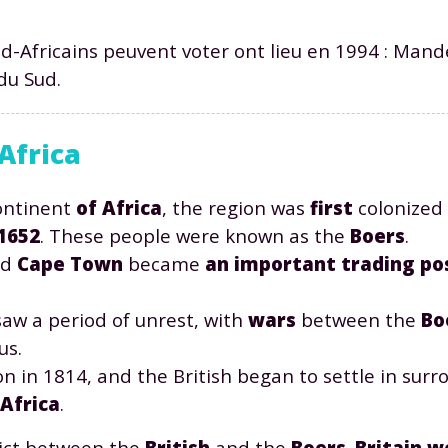
ud-Africains peuvent voter ont lieu en 1994 : Mande
 du Sud.
 Africa
ontinent
of Africa
, the region was
first
colonized
1652
. These people were known as the
Boers
.
nd
Cape Town
became
an important trading po
aw a period of unrest, with
wars
between the
Bo
us.
 in 1814, and the British began to settle in surr
 Africa
.
lict between the
British
and the
Boers
.
Britain w