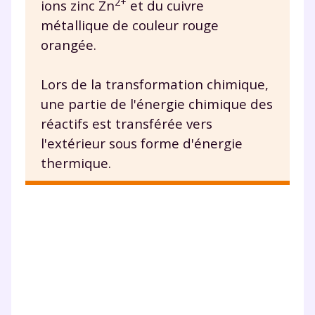
2+
ions zinc Zn
et du cuivre
vous envoyer notre newsletter. Vous pourrez vous
désinscrire à tout moment, à travers le lien de
métallique de couleur rouge
désinscription présent dans chaque newsletter. Pour
orangée.
en savoir plus sur la gestion de vos données
personnelles et pour exercer vos droits, vous pouvez
consulter
notre charte
.
Lors de la transformation chimique,
une partie de l'énergie chimique des
réactifs est transférée vers
l'extérieur sous forme d'énergie
thermique.