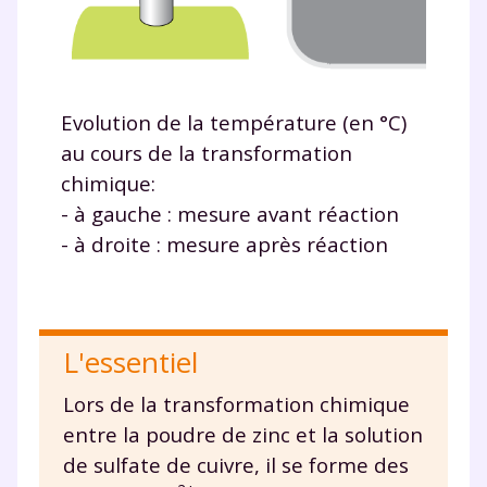
vidéo
Evolution de la température (en °C)
TESTER GRATUITEMENT
au cours de la transformation
chimique:
* Votre code d'accès sera envoyé à cette adresse e-mail. En
renseignant votre e-mail, vous consentez à ce que vos
- à gauche : mesure avant réaction
données à caractère personnel soient traitées par SEJER, sous
- à droite : mesure après réaction
la marque myMaxicours, afin que SEJER puisse vous donner
accès au service de soutien scolaire pendant 24h. Pour en
savoir plus sur la gestion de vos données personnelles et
pour exercer vos droits, vous pouvez consulter
notre
charte
.
L'essentiel
J’accepte de recevoir les actualités et des
communications de la part de
Lors de la transformation chimique
myMaxicours.
entre la poudre de zinc et la solution
de sulfate de cuivre, il se forme des
Votre adresse e-mail sera exclusivement utilisée pour