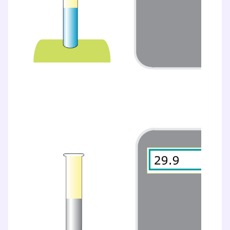
Testez gratuitement
pendant 24h notre
plateforme de soutien
scolaire !
Fiches de cours et vidéos
,
exercices
corrigés
,
podcasts de révisions
Un
espace dédié aux parents
pour
suivre les progrès
Tout le programme scolaire du CP à
la Terminale
Des profs expérimentés disponibles
à la demande par tchat, audio ou