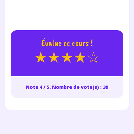
Votre adresse e-mail sera exclusivement utilisée pour
vous envoyer notre newsletter. Vous pourrez vous
désinscrire à tout moment, à travers le lien de
désinscription présent dans chaque newsletter. Pour
en savoir plus sur la gestion de vos données
Évalue ce cours !
personnelles et pour exercer vos droits, vous pouvez
consulter
notre charte
.
Note 4 / 5. Nombre de vote(s) : 39