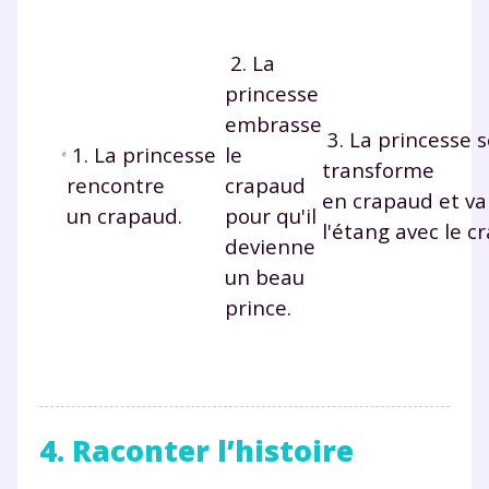
2.
La
princesse
embrasse
3.
La princesse s
1.
La princesse
le
transforme
rencontre
crapaud
en crapaud et va
un crapaud.
pour qu'il
l'étang avec l
devienne
un beau
prince.
Fermer
Envie de progresser
4. Raconter l’histoire
et de réussir votre