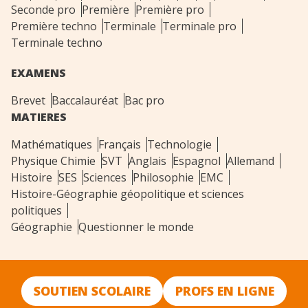
Seconde pro
Première
Première pro
Première techno
Terminale
Terminale pro
Terminale techno
EXAMENS
Brevet
Baccalauréat
Bac pro
MATIERES
Mathématiques
Français
Technologie
Physique Chimie
SVT
Anglais
Espagnol
Allemand
Histoire
SES
Sciences
Philosophie
EMC
Histoire-Géographie géopolitique et sciences
politiques
Géographie
Questionner le monde
SOUTIEN SCOLAIRE
PROFS EN LIGNE