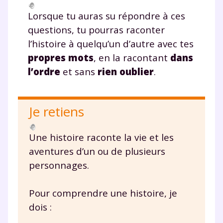
Lorsque tu auras su répondre à ces
année scolaire ?
questions, tu pourras raconter
l’histoire à quelqu’un d’autre avec tes
propres mots
, en la racontant
dans
l’ordre
et sans
rien oublier
.
Testez gratuitement
pendant 24h notre
Je retiens
plateforme de soutien
scolaire !
Une histoire raconte la vie et les
aventures d’un ou de plusieurs
Fiches de cours et vidéos
,
exercices
personnages.
corrigés
,
podcasts de révisions
Un
espace dédié aux parents
pour
Pour comprendre une histoire, je
suivre les progrès
Tout le programme scolaire du CP à
dois :
la Terminale