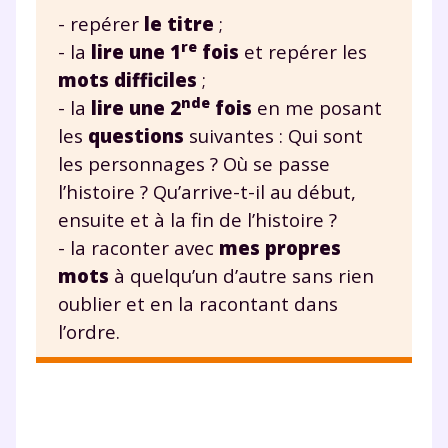
Des profs expérimentés disponibles
- repérer
le titre
;
à la demande par tchat, audio ou
re
- la
lire une 1
fois
et repérer les
vidéo
mots difficiles
;
nde
- la
lire une 2
fois
en me posant
les
questions
suivantes : Qui sont
les personnages ? Où se passe
TESTER GRATUITEMENT
l’histoire ? Qu’arrive-t-il au début,
ensuite et à la fin de l’histoire ?
* Votre code d'accès sera envoyé à cette adresse e-mail. En
renseignant votre e-mail, vous consentez à ce que vos
- la raconter avec
mes propres
données à caractère personnel soient traitées par SEJER, sous
mots
à quelqu’un d’autre sans rien
la marque myMaxicours, afin que SEJER puisse vous donner
accès au service de soutien scolaire pendant 24h. Pour en
oublier et en la racontant dans
savoir plus sur la gestion de vos données personnelles et
pour exercer vos droits, vous pouvez consulter
notre
l’ordre.
charte
.
J’accepte de recevoir les actualités et des
communications de la part de
myMaxicours.