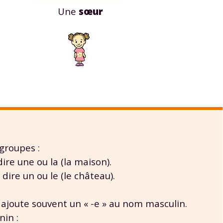
Une
sœur
groupes :
re une ou la (la maison).
dire un ou le (le château).
joute souvent un « -e » au nom masculin.
nin :