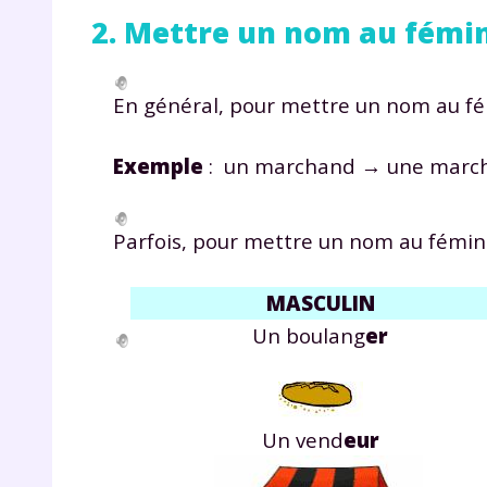
p
2. Mettre un nom au fémi
En général, pour mettre un nom au fém
Exemple
: un marchand → une marc
* Votre
Parfois, pour mettre un nom au féminin
consent
marque 
pendant
MASCULIN
vos dro
Un boulang
er
Votre 
Un vend
eur
newsle
désins