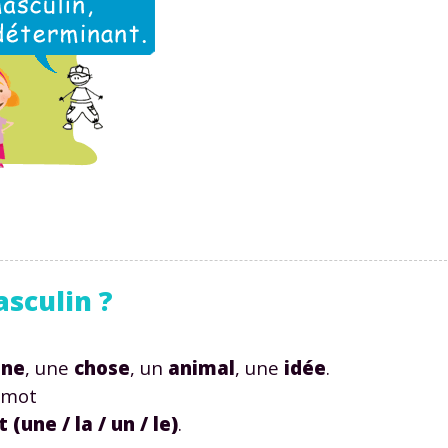
sculin ?
nne
,
une
chose
,
un
animal
,
une
idée
.
 mot
nt
(une / la / un / le)
.