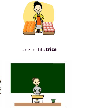
 données personnelles et pour exercer vos droits, vous pouvez consu
 charte
.
Une institu
trice