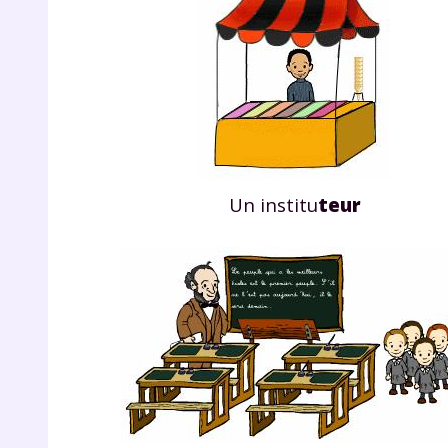
de vos
notre
Un institu
teur