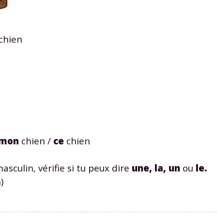
chien
Envie de progresser et de
éussir votre année scolaire 
mon
chien /
ce
chien
stez gratuitement pendant 24h
sculin, vérifie si tu peux dire
une
,
la
,
un
ou
le
.
tre plateforme de soutien scolaire
)
iches de cours et vidéos
,
Tout le programme sco
xercices corrigés
,
du CP à la Terminale