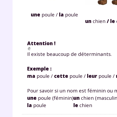
une
poule /
la
poule
un
chien
/ le
Attention !
r
Il existe beaucoup de déterminants.
Exemple :
ma
poule /
cette
poule /
leur
poule /
Te
Pour savoir si un nom est féminin ou ma
no
une
poule (féminin)
un
chien (masculin
la
poule
le
chien
F
e