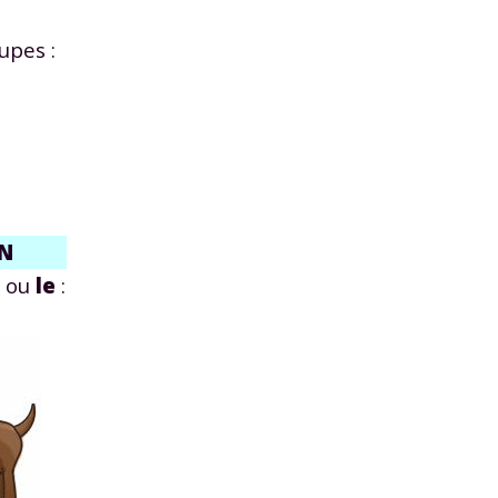
upes :
N
ou
le
: