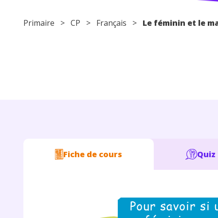
Primaire
>
CP
>
Français
>
Le féminin et le m
Fiche de cours
Quiz 