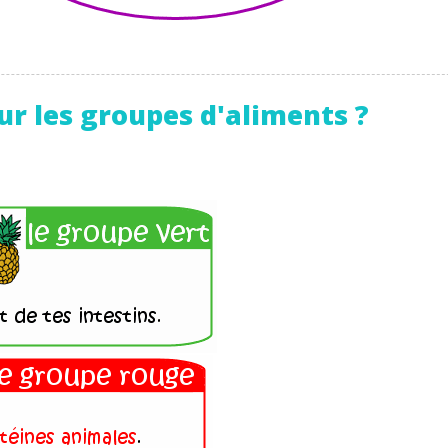
odcasts de révisions
Des profs expérimenté
Un
espace dédié aux
disponibles à la dema
parents
pour suivre les
par tchat, audio ou vi
progrès
sur les groupes d'aliments ?
TESTER GRATUITEM
 code d'accès sera envoyé à cette adresse e-mail. En renseignant votre e-mail, 
ez à ce que vos données à caractère personnel soient traitées par SEJER, sous l
myMaxicours, afin que SEJER puisse vous donner accès au service de soutien sc
 24h. Pour en savoir plus sur la gestion de vos données personnelles et pour 
its, vous pouvez consulter
notre charte
.
J’accepte de recevoir les actualités et des communications de
part de myMaxicours.
adresse e-mail sera exclusivement utilisée pour vous envoyer notre
tter. Vous pourrez vous désinscrire à tout moment, à travers le lien d
cription présent dans chaque newsletter. Pour en savoir plus sur la ge