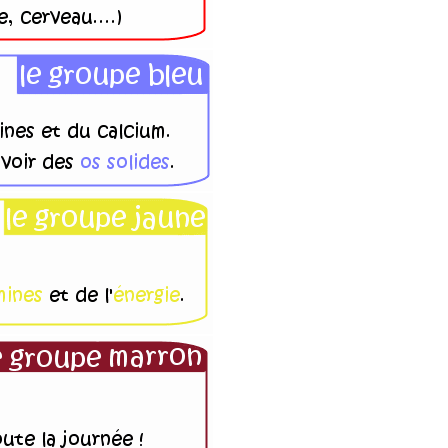
 données personnelles et pour exercer vos droits, vous pouvez consu
 charte
.