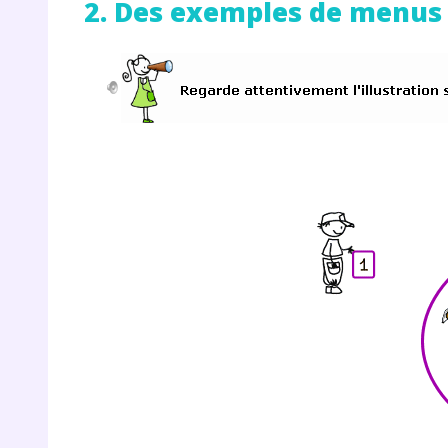
2. Des exemples de menus 
r
Te
no
F
e