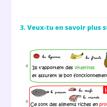
p
3. Veux-tu en savoir plus 
* Votre
consent
marque 
pendant
vos dro
Votre 
newsle
désins