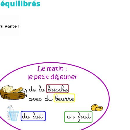
équilibrés
Envie de progresser et de
éussir votre année scolaire 
stez gratuitement pendant 24h
tre plateforme de soutien scolaire
iches de cours et vidéos
,
Tout le programme sco
xercices corrigés
,
du CP à la Terminale