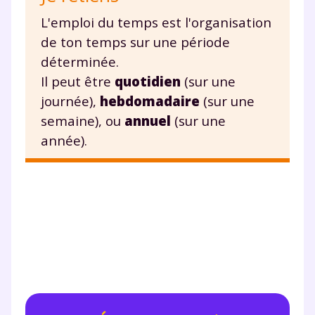
L'emploi du temps est l'organisation
de ton temps sur une période
déterminée.
Testez gratuitement
Il peut être
quotidien
(sur une
pendant 24h notre
journée),
hebdomadaire
(sur une
plateforme de soutien
semaine), ou
annuel
(sur une
année).
scolaire !
Fiches de cours et vidéos
,
exercices
corrigés
,
podcasts de révisions
Un
espace dédié aux parents
pour
suivre les progrès
Tout le programme scolaire du CP à
la Terminale
Des profs expérimentés disponibles
à la demande par tchat, audio ou
vidéo