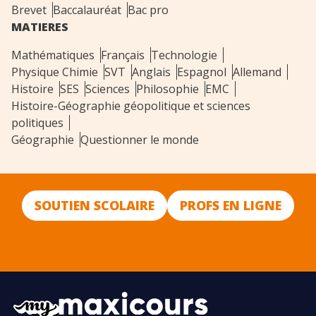
Brevet
Baccalauréat
Bac pro
MATIERES
Mathématiques
Français
Technologie
Physique Chimie
SVT
Anglais
Espagnol
Allemand
Histoire
SES
Sciences
Philosophie
EMC
Histoire-Géographie géopolitique et sciences
politiques
Géographie
Questionner le monde
SOUTIEN SCOLAIRE
PROFS EN LIGNE