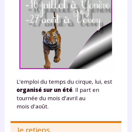
Fermer
L'emploi du temps du cirque, lui, est
organisé sur un été
. Il part en
Envie de progresser
tournée du mois d'avril au
mois d'août.
et de réussir votre
année scolaire ?
Je retiens