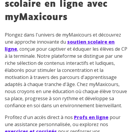
scolaire en ligne avec
désinscrire à tout moment, à travers le lien de
désinscription présent dans chaque newsletter. Pour
myMaxicours
en savoir plus sur la gestion de vos données
personnelles et pour exercer vos droits, vous pouvez
consulter
notre charte
.
Plongez dans l'univers de myMaxicours et découvrez
une approche innovante du
soutien scolaire en
ligne
, conçue pour captiver et éduquer les élèves de CP
à la terminale. Notre plateforme se distingue par une
riche sélection de contenus interactifs et ludiques,
élaborés pour stimuler la concentration et la
motivation à travers des parcours d'apprentissage
adaptés à chaque tranche d'âge. Chez myMaxicours,
nous croyons en une éducation où chaque élève trouve
sa place, progresse à son rythme et développe sa
confiance en soi dans un environnement bienveillant.
Profitez d'un accès direct à nos
Profs en ligne
pour
une assistance personnalisée, ou explorez nos
exercices et corrigés
pour renforcer vos