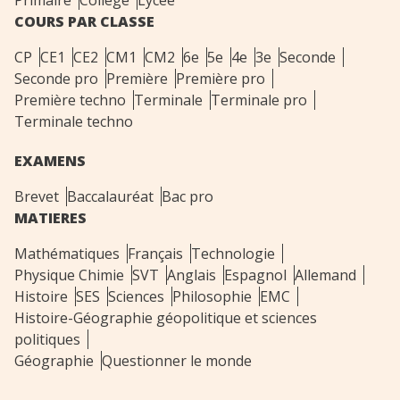
COURS PAR CLASSE
CP
CE1
CE2
CM1
CM2
6e
5e
4e
3e
Seconde
Seconde pro
Première
Première pro
Première techno
Terminale
Terminale pro
Terminale techno
EXAMENS
Brevet
Baccalauréat
Bac pro
MATIERES
Mathématiques
Français
Technologie
Physique Chimie
SVT
Anglais
Espagnol
Allemand
Histoire
SES
Sciences
Philosophie
EMC
Histoire-Géographie géopolitique et sciences
politiques
Géographie
Questionner le monde