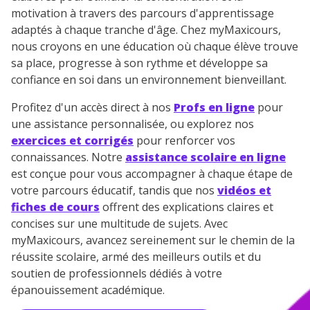
communications de la part de
motivation à travers des parcours d'apprentissage
myMaxicours.
adaptés à chaque tranche d'âge. Chez myMaxicours,
nous croyons en une éducation où chaque élève trouve
Votre adresse e-mail sera exclusivement utilisée pour
sa place, progresse à son rythme et développe sa
vous envoyer notre newsletter. Vous pourrez vous
confiance en soi dans un environnement bienveillant.
désinscrire à tout moment, à travers le lien de
désinscription présent dans chaque newsletter. Pour
Profitez d'un accès direct à nos
Profs en ligne
pour
en savoir plus sur la gestion de vos données
une assistance personnalisée, ou explorez nos
personnelles et pour exercer vos droits, vous pouvez
consulter
notre charte
.
exercices et corrigés
pour renforcer vos
connaissances. Notre
assistance scolaire en ligne
est conçue pour vous accompagner à chaque étape de
votre parcours éducatif, tandis que nos
vidéos et
fiches de cours
offrent des explications claires et
concises sur une multitude de sujets. Avec
myMaxicours, avancez sereinement sur le chemin de la
réussite scolaire, armé des meilleurs outils et du
soutien de professionnels dédiés à votre
épanouissement académique.