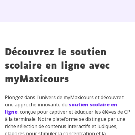
Tout le programme scolaire du CP à
la Terminale
Des profs expérimentés disponibles
à la demande par tchat, audio ou
vidéo
Découvrez le soutien
TESTER GRATUITEMENT
scolaire en ligne avec
* Votre code d'accès sera envoyé à cette adresse e-mail. En
myMaxicours
renseignant votre e-mail, vous consentez à ce que vos
données à caractère personnel soient traitées par SEJER, sous
la marque myMaxicours, afin que SEJER puisse vous donner
Plongez dans l'univers de myMaxicours et découvrez
accès au service de soutien scolaire pendant 24h. Pour en
une approche innovante du
soutien scolaire en
savoir plus sur la gestion de vos données personnelles et
pour exercer vos droits, vous pouvez consulter
notre
ligne
, conçue pour captiver et éduquer les élèves de CP
charte
.
à la terminale. Notre plateforme se distingue par une
riche sélection de contenus interactifs et ludiques,
J’accepte de recevoir les actualités et des
élaborés pour stimuler la concentration et la