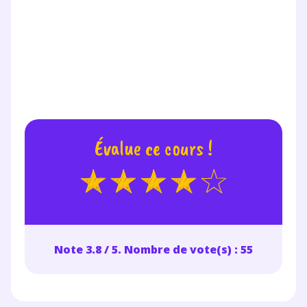
et de réussir votre
année scolaire ?
Testez gratuitement
Évalue ce cours !
pendant 24h notre
plateforme de soutien
scolaire !
Fiches de cours et vidéos
,
exercices
Note 3.8 / 5. Nombre de vote(s) : 55
corrigés
,
podcasts de révisions
Un
espace dédié aux parents
pour
suivre les progrès