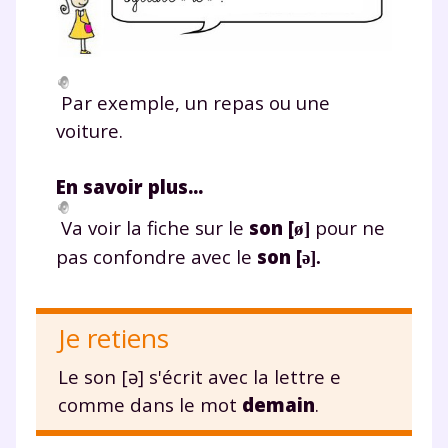
Par exemple, un repas ou une
voiture.
En savoir plus...
Va voir la fiche sur le
son
[
pour ne
ø]
pas confondre avec le
son [
ə].
Je retiens
Fermer
Le son
[ə]
s'écrit avec la lettre e
comme dans le mot
demain
.
Envie de progresser