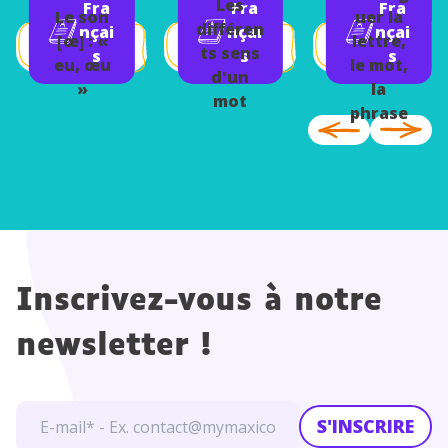
Les
Fra
Fra
Fra
Le son
uer la
différen
nçai
nçai
nçai
[œ] : «
lettre,
ts sens
s
s
s
eu, œu
le mot,
d'un
»
la
mot
phrase
Inscrivez-vous à notre
newsletter !
S'INSCRIRE