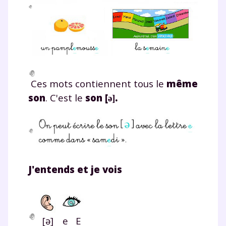
Ces mots contiennent tous le
même
son
. C'est le
son [
.
ə]
J'entends et je vois
[ə]
e E