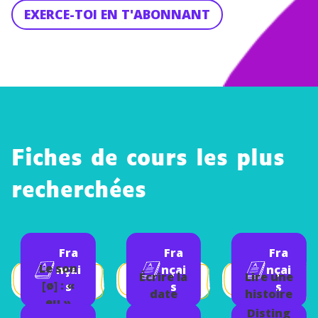
EXERCE-TOI EN T'ABONNANT
Fiches de cours les plus
recherchées
Fra
Fra
Fra
Le son
nçai
nçai
nçai
Écrire la
Lire une
[ø] : «
s
s
s
date
histoire
eu »
Disting