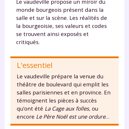
communications de la part de
Le vaudeville propose un miroir du
myMaxicours.
monde bourgeois présent dans la
salle et sur la scène. Les réalités de
Votre adresse e-mail sera exclusivement utilisée pour
la bourgeoisie, ses valeurs et codes
vous envoyer notre newsletter. Vous pourrez vous
se trouvent ainsi exposés et
désinscrire à tout moment, à travers le lien de
désinscription présent dans chaque newsletter. Pour
critiqués.
en savoir plus sur la gestion de vos données
personnelles et pour exercer vos droits, vous pouvez
consulter
notre charte
.
L'essentiel
Le vaudeville prépare la venue du
théâtre de boulevard qui emplit les
salles parisiennes et en province. En
témoignent les pièces à succès
qu’ont été
La Cage aux folles
, ou
encore
Le Père Noël est une ordure
…