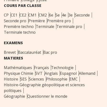
COURS PAR CLASSE
CP
CE1
CE2
CM1
CM2
6e
5e
4e
3e
Seconde
Seconde pro
Première
Première pro
Première techno
Terminale
Terminale pro
Terminale techno
EXAMENS
Brevet
Baccalauréat
Bac pro
MATIERES
Mathématiques
Français
Technologie
Physique Chimie
SVT
Anglais
Espagnol
Allemand
Histoire
SES
Sciences
Philosophie
EMC
Histoire-Géographie géopolitique et sciences
politiques
Géographie
Questionner le monde