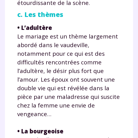
Tout le programme scolaire du CP à
étourdissante de la scène.
la Terminale
c. Les thèmes
Des profs expérimentés disponibles
à la demande par tchat, audio ou
•
L’adultère
vidéo
Le mariage est un thème largement
abordé dans le vaudeville,
notamment pour ce qui est des
difficultés rencontrées comme
TESTER GRATUITEMENT
l’adultère, le désir plus fort que
l’amour. Les époux ont souvent une
* Votre code d'accès sera envoyé à cette adresse e-mail. En
renseignant votre e-mail, vous consentez à ce que vos
double vie qui est révélée dans la
données à caractère personnel soient traitées par SEJER, sous
pièce par une maladresse qui suscite
la marque myMaxicours, afin que SEJER puisse vous donner
accès au service de soutien scolaire pendant 24h. Pour en
chez la femme une envie de
savoir plus sur la gestion de vos données personnelles et
pour exercer vos droits, vous pouvez consulter
notre
vengeance…
charte
.
•
La bourgeoise
J’accepte de recevoir les actualités et des