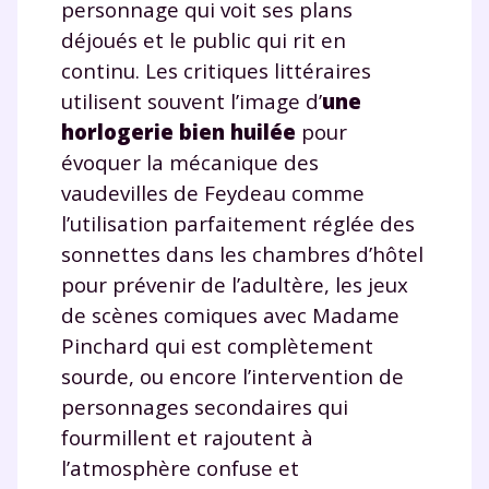
personnage qui voit ses plans
et de réussir votre
déjoués et le public qui rit en
continu. Les critiques littéraires
année scolaire ?
utilisent souvent l’image d’
une
horlogerie bien huilée
pour
évoquer la mécanique des
vaudevilles de Feydeau comme
Testez gratuitement
l’utilisation parfaitement réglée des
pendant 24h notre
sonnettes dans les chambres d’hôtel
pour prévenir de l’adultère, les jeux
plateforme de soutien
de scènes comiques avec Madame
scolaire !
Pinchard qui est complètement
sourde, ou encore l’intervention de
Fiches de cours et vidéos
,
exercices
personnages secondaires qui
corrigés
,
podcasts de révisions
fourmillent et rajoutent à
Un
espace dédié aux parents
pour
suivre les progrès
l’atmosphère confuse et