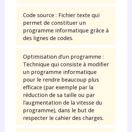
Fiches de cours et vidéos
,
exercices
corrigés
,
podcasts de révisions
Code source : Fichier texte qui
Un
espace dédié aux parents
pour
suivre les progrès
permet de constituer un
Tout le programme scolaire du CP à
programme informatique grâce à
la Terminale
des lignes de codes.
Des profs expérimentés disponibles
à la demande par tchat, audio ou
Optimisation d’un programme :
vidéo
Technique qui consiste à modifier
un programme informatique
pour le rendre beaucoup plus
efficace (par exemple par la
TESTER GRATUITEMENT
réduction de sa taille ou par
l’augmentation de la vitesse du
* Votre code d'accès sera envoyé à cette adresse e-mail. En
programme), dans le but de
renseignant votre e-mail, vous consentez à ce que vos
données à caractère personnel soient traitées par SEJER, sous
respecter le cahier des charges.
la marque myMaxicours, afin que SEJER puisse vous donner
accès au service de soutien scolaire pendant 24h. Pour en
savoir plus sur la gestion de vos données personnelles et