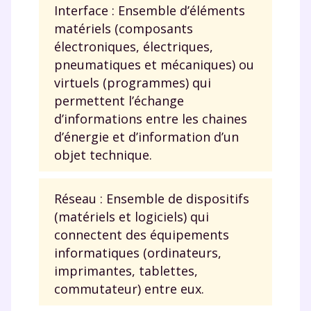
Interface : Ensemble d’éléments
pour exercer vos droits, vous pouvez consulter
notre
charte
.
matériels (composants
électroniques, électriques,
J’accepte de recevoir les actualités et des
pneumatiques et mécaniques) ou
communications de la part de
virtuels (programmes) qui
myMaxicours.
permettent l’échange
d’informations entre les chaines
Votre adresse e-mail sera exclusivement utilisée pour
vous envoyer notre newsletter. Vous pourrez vous
d’énergie et d’information d’un
désinscrire à tout moment, à travers le lien de
objet technique.
désinscription présent dans chaque newsletter. Pour
en savoir plus sur la gestion de vos données
personnelles et pour exercer vos droits, vous pouvez
Réseau : Ensemble de dispositifs
consulter
notre charte
.
(matériels et logiciels) qui
connectent des équipements
informatiques (ordinateurs,
imprimantes, tablettes,
commutateur) entre eux.