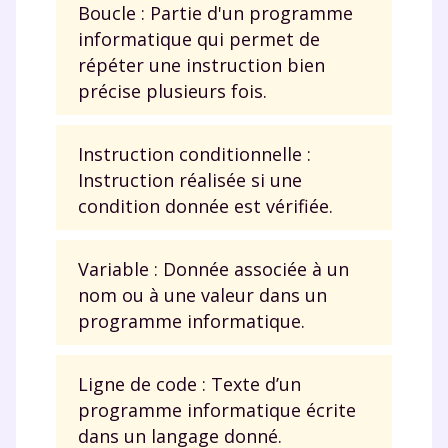
Boucle : Partie d'un programme
informatique qui permet de
répéter une instruction bien
Envie de progresser
précise plusieurs fois.
et de réussir votre
Instruction conditionnelle :
année scolaire ?
Instruction réalisée si une
condition donnée est vérifiée.
Variable : Donnée associée à un
Testez gratuitement
nom ou à une valeur dans un
programme informatique.
pendant 24h notre
plateforme de soutien
Ligne de code : Texte d’un
scolaire !
programme informatique écrite
dans un langage donné.