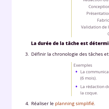
de vos
Conception
notre
Présentatio
Fabric
Validation de 
La durée de la tâche est déterm
Définir la
chronologie des tâches
et
Exemples
La communicati
(6 mois).
La rédaction d
la coque.
Réaliser le
planning simplifié
.