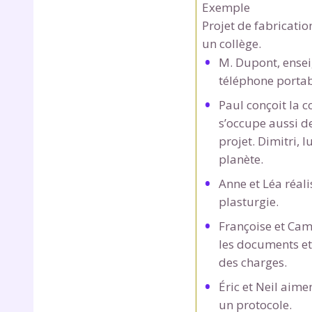
Exemple
Projet de fabricati
un collège.
M. Dupont, ensei
téléphone portab
Paul conçoit la c
s’occupe aussi d
projet. Dimitri, 
r
planète.
Anne et Léa réali
plasturgie.
Te
Françoise et Cami
les documents et 
no
des charges.
F
Éric et Neil aime
e
un protocole.