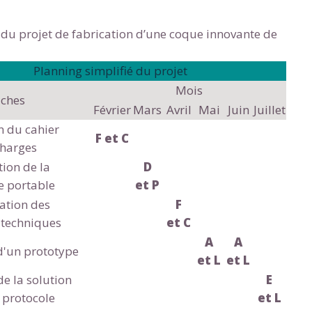
 du projet de fabrication d’une coque innovante de
Planning simplifié du projet
Mois
ches
Février
Mars
Avril
Mai
Juin
Juillet
n du cahier
F et C
charges
ion de la
D
e portable
et P
ation des
F
 techniques
et C
A
A
d'un prototype
et L
et L
de la solution
E
 protocole
et L