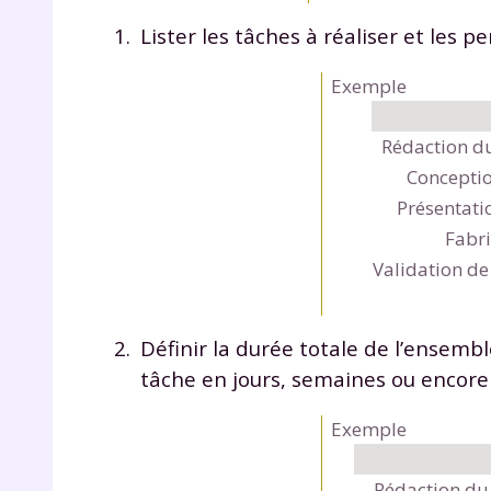
p
Lister les
tâches
à réaliser et les
pe
Exemple
Rédaction du
Conceptio
Présentati
* Votre
Fabri
consent
Validation de
marque 
pendant
vos dro
Définir la
durée totale de l’ensembl
tâche en jours, semaines ou encore
Exemple
Votre 
newsle
désins
Rédaction du 