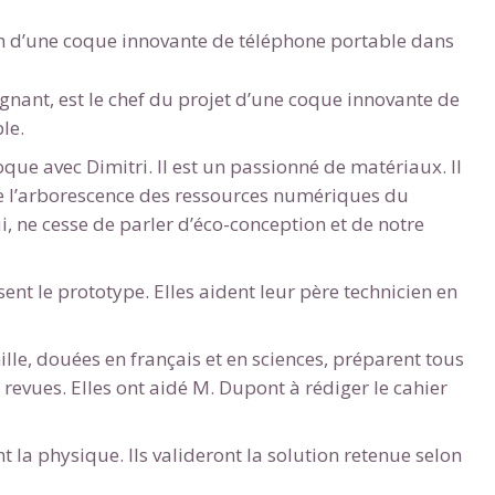
on d’une coque innovante de téléphone portable dans
gnant, est le chef du projet d’une coque innovante de
le.
oque avec Dimitri. Il est un passionné de matériaux. Il
Envie de progresser et de
e l’arborescence des ressources numériques du
lui, ne cesse de parler d’éco-conception et de notre
éussir votre année scolaire 
sent le prototype. Elles aident leur père technicien en
stez gratuitement pendant 24h
lle, douées en français et en sciences, préparent tous
revues. Elles ont aidé M. Dupont à rédiger le cahier
tre plateforme de soutien scolaire
iches de cours et vidéos
,
Tout le programme sco
nt la physique. Ils valideront la solution retenue selon
xercices corrigés
,
du CP à la Terminale