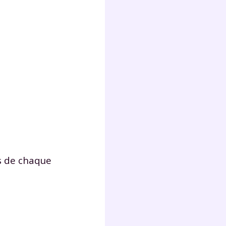
s
nde
déo
ENT
vous
a
olaire
exercer
es de chaque
 la
e
stion