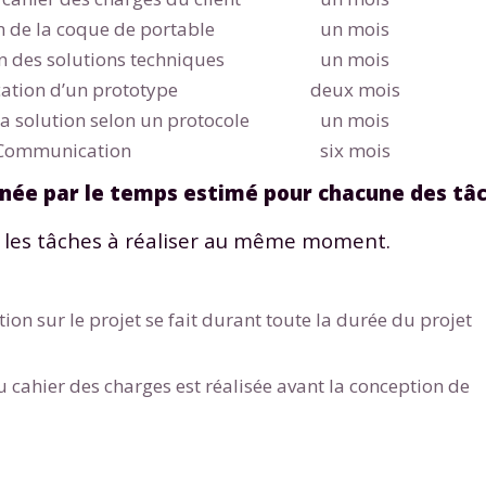
 données personnelles et pour exercer vos droits, vous pouvez consu
 de la coque de portable
un mois
 charte
.
n des solutions techniques
un mois
ation d’un prototype
deux mois
la solution selon un protocole
un mois
Communication
six mois
inée par le temps estimé pour chacune des tâc
 les tâches à réaliser au même moment.
on sur le projet se fait durant toute la durée du projet
u cahier des charges est réalisée avant la conception de