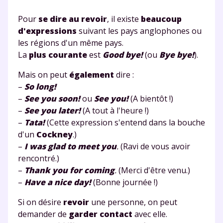
Pour
se dire au revoir
, il existe
beaucoup
d'expressions
suivant les pays anglophones ou
les régions d'un même pays.
La
plus courante
est
Good bye!
(ou
Bye bye!
).
Mais on peut
également
dire :
–
So long!
–
See you soon!
ou
See you!
(A bientôt !)
–
See you later!
(A tout à l'heure !)
–
Tata!
(Cette expression s'entend dans la bouche
d'un
Cockney
.)
–
I was glad to meet you
.
(Ravi de vous avoir
rencontré.)
Fermer
–
Thank you for coming
.
(Merci d'être venu.)
–
Have a nice day!
(Bonne journée !)
Si on désire
revoir
une personne, on peut
Envie de progresser
demander de
garder contact
avec elle.