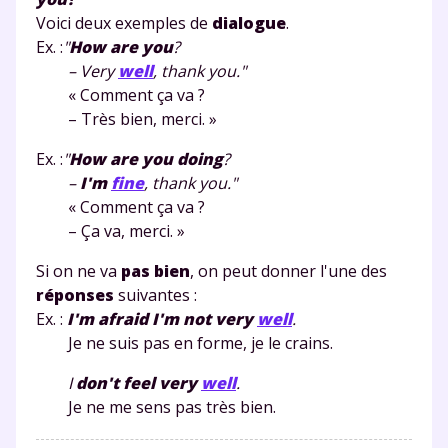
Voici deux exemples de
dialogue
.
Ex. :
"
How are you
?
– Very
well
, thank you."
« Comment ça va ?
– Très bien, merci. »
Ex. :
"
How are you doing
?
–
I'm
fine
, thank you."
« Comment ça va ?
– Ça va, merci. »
Si on ne va
pas bien
, on peut donner l'une des
réponses
suivantes :
Ex. :
I'm afraid I'm not very
well
.
Je ne suis pas en forme, je le crains.
I
don't feel very
well
.
Je ne me sens pas très bien.