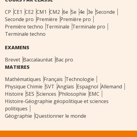
CP
CE1
CE2
CM1
CM2
6e
5e
4e
3e
Seconde
Seconde pro
Première
Première pro
Première techno
Terminale
Terminale pro
Terminale techno
EXAMENS
Brevet
Baccalauréat
Bac pro
MATIERES
Mathématiques
Français
Technologie
Physique Chimie
SVT
Anglais
Espagnol
Allemand
Histoire
SES
Sciences
Philosophie
EMC
Histoire-Géographie géopolitique et sciences
politiques
Géographie
Questionner le monde