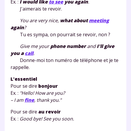
Ex. :
I would like
to see
you again
.
et de réussir votre
J'aimerais te revoir.
année scolaire ?
You are very nice,
what about
meeting
again
?
Tu es sympa, on pourrait se revoir, non ?
Give me your
phone number
and
I'll give
Testez gratuitement
you a
call
.
Donne-moi ton numéro de téléphone et je te
pendant 24h notre
rappelle.
plateforme de soutien
L'essentiel
scolaire !
Pour se dire
bonjour
Ex. :
"Hello! How are you?
Fiches de cours et vidéos
,
exercices
– I am
fine
, thank you."
corrigés
,
podcasts de révisions
Pour se dire
au revoir
Un
espace dédié aux parents
pour
Ex. :
Good bye! See you soon.
suivre les progrès
Tout le programme scolaire du CP à