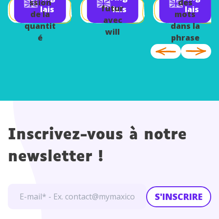
é
ssion
des
futur
lais
lais
lais
de la
mots
avec
quantit
dans la
will
é
phrase
Inscrivez-vous à notre
newsletter !
S'INSCRIRE