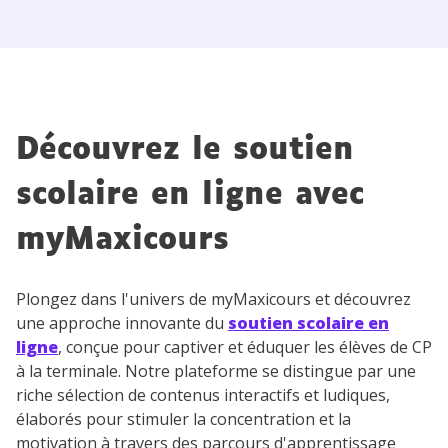
myMaxicours.
Votre adresse e-mail sera exclusivement utilisée pour
vous envoyer notre newsletter. Vous pourrez vous
désinscrire à tout moment, à travers le lien de
désinscription présent dans chaque newsletter. Pour
Découvrez le soutien
en savoir plus sur la gestion de vos données
personnelles et pour exercer vos droits, vous pouvez
consulter
notre charte
.
scolaire en ligne avec
myMaxicours
Plongez dans l'univers de myMaxicours et découvrez
une approche innovante du
soutien scolaire en
ligne
, conçue pour captiver et éduquer les élèves de CP
à la terminale. Notre plateforme se distingue par une
riche sélection de contenus interactifs et ludiques,
élaborés pour stimuler la concentration et la
motivation à travers des parcours d'apprentissage