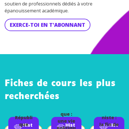
soutien de professionnels dédiés à votre
épanouissement académique.
EXERCE-TOI EN T'ABONNANT
Fiches de cours les plus
L'éclate
recherchées
ment
La Ve
du bloc
Républi
La IVe
commu
que :
Républi
niste :
une vie
que
la fin de
Hist
Hist
Hist
politiqu