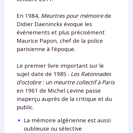
communications de la part de
myMaxicours.
En 1984,
Meurtres pour mémoire
de
Didier Daeninckx évoque les
Votre adresse e-mail sera exclusivement utilisée pour
vous envoyer notre newsletter. Vous pourrez vous
événements et plus précisément
désinscrire à tout moment, à travers le lien de
Maurice Papon, chef de la police
désinscription présent dans chaque newsletter. Pour
parisienne à l'époque.
en savoir plus sur la gestion de vos données
personnelles et pour exercer vos droits, vous pouvez
consulter
notre charte
.
Le premier livre important sur le
sujet date de 1985 :
Les Ratonnades
d'octobre : un meurtre collectif à Paris
en 1961 de Michel Levine passe
inaperçu auprès de la critique et du
public.
La mémoire algérienne est aussi
oublieuse ou sélective