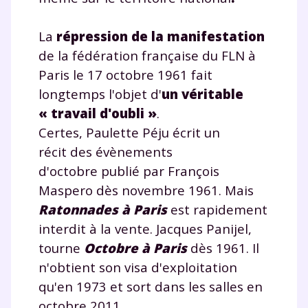
Tout le programme scolaire du CP à
la Terminale
La
répression de la manifestation
Des profs expérimentés disponibles
de la fédération française du FLN à
à la demande par tchat, audio ou
vidéo
Paris le 17 octobre 1961 fait
longtemps l'objet d'
un véritable
« travail d'oubli »
.
Certes, Paulette Péju écrit un
récit des évènements
TESTER GRATUITEMENT
d'octobre publié par François
* Votre code d'accès sera envoyé à cette adresse e-mail. En
Maspero dès novembre 1961. Mais
renseignant votre e-mail, vous consentez à ce que vos
Ratonnades à Paris
est rapidement
données à caractère personnel soient traitées par SEJER, sous
la marque myMaxicours, afin que SEJER puisse vous donner
interdit à la vente. Jacques Panijel,
accès au service de soutien scolaire pendant 24h. Pour en
savoir plus sur la gestion de vos données personnelles et
tourne
Octobre à Paris
dès 1961. Il
pour exercer vos droits, vous pouvez consulter
notre
n'obtient son visa d'exploitation
charte
.
qu'en 1973 et sort dans les salles en
J’accepte de recevoir les actualités et des
octobre 2011.