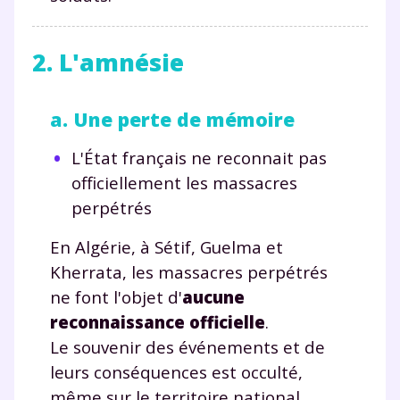
et de réussir votre
2. L'amnésie
année scolaire ?
a. Une perte de mémoire
L'État français ne reconnait pas
Testez gratuitement
officiellement les massacres
perpétrés
pendant 24h notre
En Algérie, à Sétif, Guelma et
plateforme de soutien
Kherrata, les massacres perpétrés
scolaire !
ne font l'objet d'
aucune
reconnaissance officielle
.
Fiches de cours et vidéos
,
exercices
corrigés
,
podcasts de révisions
Le souvenir des événements et de
Un
espace dédié aux parents
pour
leurs conséquences est occulté,
suivre les progrès
même sur le territoire national
.