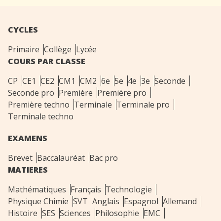
CYCLES
Primaire
Collège
Lycée
COURS PAR CLASSE
CP
CE1
CE2
CM1
CM2
6e
5e
4e
3e
Seconde
Seconde pro
Première
Première pro
Première techno
Terminale
Terminale pro
Terminale techno
EXAMENS
Brevet
Baccalauréat
Bac pro
MATIERES
Mathématiques
Français
Technologie
Physique Chimie
SVT
Anglais
Espagnol
Allemand
Histoire
SES
Sciences
Philosophie
EMC