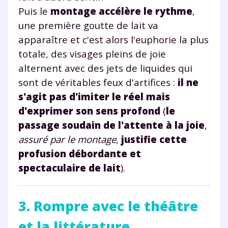
Testez gratuitement
Puis le
montage accélère le rythme
,
une première goutte de lait va
pendant 24h notre
apparaître et c'est alors l'euphorie la plus
plateforme de soutien
totale, des visages pleins de joie
scolaire !
alternent avec des jets de liquides qui
sont de véritables feux d'artifices :
il ne
Fiches de cours et vidéos
,
exercices
s'agit pas d'imiter le réel mais
corrigés
,
podcasts de révisions
d'exprimer son sens profond
(
le
Un
espace dédié aux parents
pour
passage soudain de l'attente à la joie
,
suivre les progrès
assuré par le montage
,
justifie cette
Tout le programme scolaire du CP à
la Terminale
profusion débordante et
Des profs expérimentés disponibles
spectaculaire de lait
).
à la demande par tchat, audio ou
vidéo
3. Rompre avec le théâtre
et la littérature