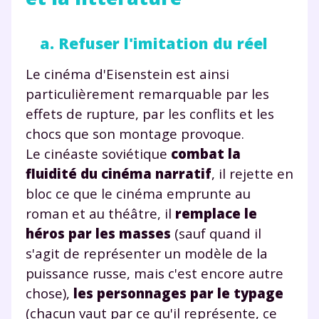
TESTER GRATUITEMENT
a. Refuser l'imitation du réel
* Votre code d'accès sera envoyé à cette adresse e-mail. En
Le cinéma d'Eisenstein est ainsi
renseignant votre e-mail, vous consentez à ce que vos
données à caractère personnel soient traitées par SEJER, sous
particulièrement remarquable par les
la marque myMaxicours, afin que SEJER puisse vous donner
accès au service de soutien scolaire pendant 24h. Pour en
effets de rupture, par les conflits et les
savoir plus sur la gestion de vos données personnelles et
chocs que son montage provoque.
pour exercer vos droits, vous pouvez consulter
notre
charte
.
Le cinéaste soviétique
combat la
fluidité du cinéma narratif
, il rejette en
J’accepte de recevoir les actualités et des
bloc ce que le cinéma emprunte au
communications de la part de
roman et au théâtre, il
remplace le
myMaxicours.
héros par les masses
(sauf quand il
Votre adresse e-mail sera exclusivement utilisée pour
s'agit de représenter un modèle de la
vous envoyer notre newsletter. Vous pourrez vous
puissance russe, mais c'est encore autre
désinscrire à tout moment, à travers le lien de
chose),
les personnages par le typage
désinscription présent dans chaque newsletter. Pour
en savoir plus sur la gestion de vos données
(chacun vaut par ce qu'il représente, ce