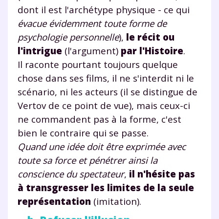
personnelles et pour exercer vos droits, vous pouvez
dont il est l'archétype physique - ce qui
consulter
notre charte
.
évacue évidemment toute forme de
psychologie personnelle
),
le récit ou
l'intrigue
(l'argument)
par l'Histoire
.
Il raconte pourtant toujours quelque
chose dans ses films, il ne s'interdit ni le
scénario, ni les acteurs (il se distingue de
Vertov de ce point de vue), mais ceux-ci
ne commandent pas à la forme, c'est
bien le contraire qui se passe.
Quand une idée doit être exprimée avec
toute sa force et pénétrer ainsi la
conscience du spectateur
,
il n'hésite pas
à transgresser les limites de la seule
représentation
(imitation).