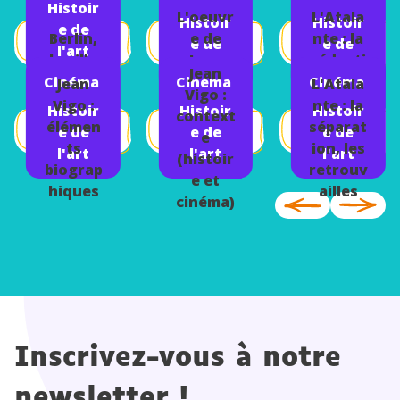
Histoir
L'oeuvr
L'Atala
Histoir
Histoir
e de
Berlin,
e de
nte : la
e de
e de
l'art
la ville
Jean
séducti
l'art
l'art
Jean
Vigo
on
Cinéma
Cinéma
Cinéma
Jean
L'Atala
Vigo :
Vigo :
nte : la
Histoir
Histoir
Histoir
context
élémen
séparat
e de
e de
e de
e
ts
ion, les
l'art
l'art
l'art
(histoir
biograp
retrouv
e et
hiques
ailles
cinéma)
Inscrivez-vous à notre
newsletter !