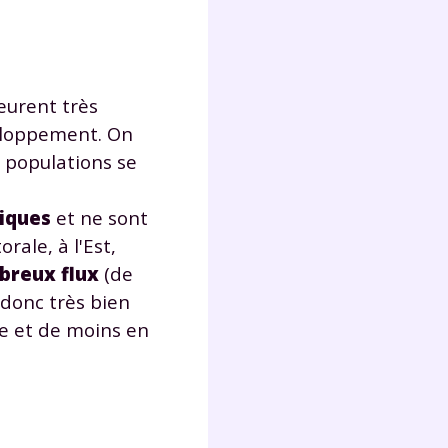
s
nde
déo
urent très
veloppement. On
s populations se
ENT
vous
giques
et ne sont
a
rale, à l'Est,
olaire
exercer
breux flux
(de
donc très bien
 la
re et de moins en
e
stion