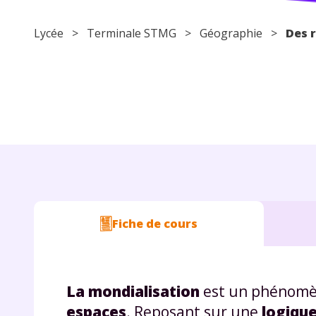
Lycée
> Terminale STMG >
Géographie
>
Des r
Fiche de cours
La mondialisation
est un phénomène
espaces
. Reposant sur une
logique