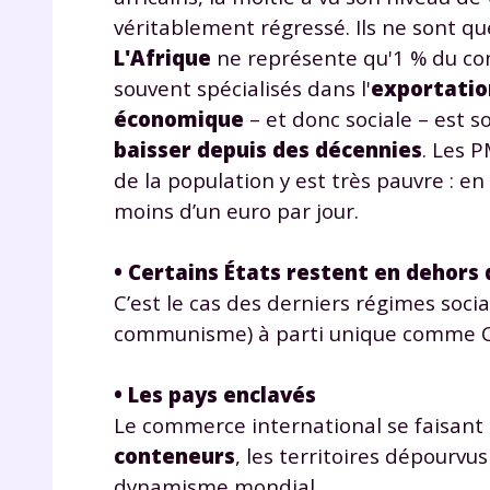
véritablement régressé. Ils ne sont que
L'Afrique
ne représente qu'1 % du com
souvent spécialisés dans l'
exportatio
économique
– et donc sociale – est 
baisser depuis des décennies
. Les 
de la population y est très pauvre : e
moins d’un euro par jour.
r
• Certains États restent en dehors 
C’est le cas des derniers régimes social
communisme) à parti unique comme Cu
Te
• Les pays enclavés
no
Le commerce international se faisant 
F
conteneurs
, les territoires dépourvu
e
dynamisme mondial.