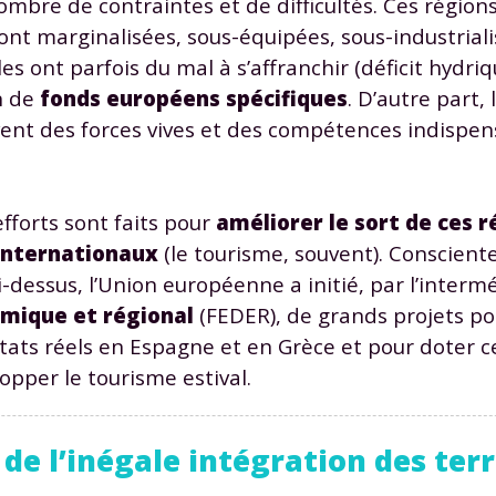
mbre de contraintes et de difficultés. Ces régions
sont marginalisées, sous-équipées, sous-industrial
es ont parfois du mal à s’affranchir (déficit hydri
on de
fonds européens spécifiques
. D’autre part, 
ivent des forces vives et des compétences indispen
fforts sont faits pour
améliorer le sort de ces r
internationaux
(le tourisme, souvent). Conscient
i-dessus, l’Union européenne a initié, par l’interm
mique et régional
(FEDER), de grands projets p
ltats réels en Espagne et en Grèce et pour doter c
opper le tourisme estival.
de l’inégale intégration des terri