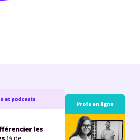
s et podcasts
Profs en ligne
fférencier les
es
(à de