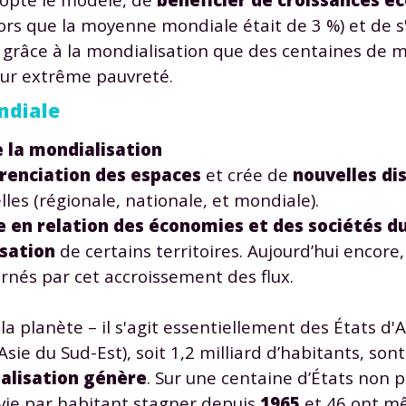
lors que la moyenne mondiale était de 3 %) et de s
ie grâce à la mondialisation que des centaines de m
leur extrême pauvreté.
ondiale
 la mondialisation
érenciation des espaces
et crée de
nouvelles di
elles (régionale, nationale, et mondiale).
se en relation des économies et des sociétés 
isation
de certains territoires. Aujourd’hui encor
rnés par cet accroissement des flux.
a planète – il s'agit essentiellement des États d'
ie du Sud-Est), soit 1,2 milliard d’habitants, son
ialisation génère
. Sur une centaine d’États non p
e vie par habitant stagner depuis
1965
et 46 ont 