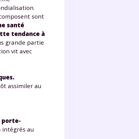
ndialisation.
a composent sont
Fermer
ne santé
tte tendance à
lus grande partie
ion vit avec
?
ques.
tôt assimiler au
 !
e
porte-
laire
n intégrés au