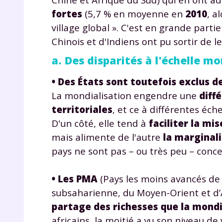
fortes
(5,7 % en moyenne en
2010
, a
village global ». C'est en grande part
Chinois et d'Indiens ont pu sortir de 
a. Des disparités à l'échelle m
• Des États sont toutefois exclus
de
La mondialisation engendre une
diff
territoriales
, et ce à différentes éch
D'un côté, elle tend à
faciliter la mi
mais alimente de l'autre
la marginal
pays ne sont pas – ou très peu – conce
• Les PMA
(Pays les moins avancés de l
subsaharienne, du Moyen-Orient et d’As
partage des richesses que la mond
africains, la moitié a vu son niveau d