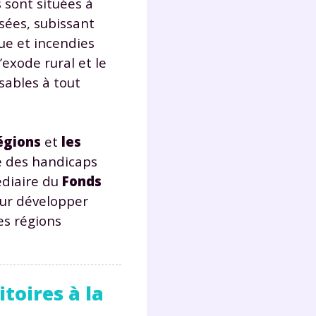
 sont situées à
isées, subissant
que et incendies
l’exode rural et le
sables à tout
égions
et
les
e des handicaps
édiaire du
Fonds
our développer
es régions
toires à la