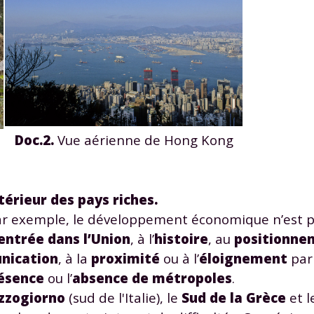
 données personnelles et pour exercer vos droits, vous pouvez consu
 charte
.
Doc.2.
Vue aérienne de Hong Kong
ntérieur des pays riches.
 par exemple, le développement économique n’est
entrée dans l’Union
, à l’
histoire
, au
positionne
nication
, à la
proximité
ou à l’
éloignement
par 
ésence
ou l’
absence de métropoles
.
zzogiorno
(sud de l'Italie), le
Sud de la Grèce
et l