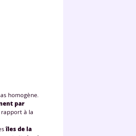
lter
 pas homogène.
ment par
rapport à la
es
îles de la