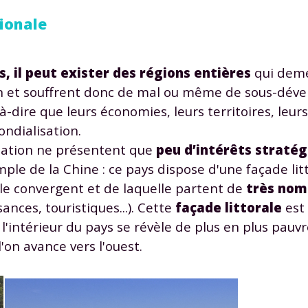
odcasts de révisions
Des profs expérimenté
gionale
Un
espace dédié aux
disponibles à la dema
parents
pour suivre les
par tchat, audio ou vi
progrès
, il peut exister des régions entières
qui deme
ion et souffrent donc de mal ou même de sous-dé
t-à-dire que leurs économies, leurs territoires, leur
TESTER GRATUITEM
ondialisation.
 code d'accès sera envoyé à cette adresse e-mail. En renseignant votre e-mail, 
sation ne présentent que
peu d’intérêts straté
ez à ce que vos données à caractère personnel soient traitées par SEJER, sous l
le de la Chine : ce pays dispose d'une façade litto
myMaxicours, afin que SEJER puisse vous donner accès au service de soutien sc
 24h. Pour en savoir plus sur la gestion de vos données personnelles et pour 
e convergent et de laquelle partent de
très nom
its, vous pouvez consulter
notre charte
.
ces, touristiques...). Cette
façade littorale
est 
J’accepte de recevoir les actualités et des communications de
 l'intérieur du pays se révèle de plus en plus pauv
part de myMaxicours.
'on avance vers l'ouest.
adresse e-mail sera exclusivement utilisée pour vous envoyer notre
tter. Vous pourrez vous désinscrire à tout moment, à travers le lien d
cription présent dans chaque newsletter. Pour en savoir plus sur la ge