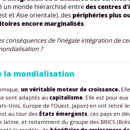
né un monde hiérarchisé entre
des centres d'
t et Asie orientale), des
périphéries plus o
itoires encore marginalisés
.
les conséquences de l’inégale intégration de ce
mondialisation ?
e la mondialisation
nomique,
un véritable moteur de croissance.
Elle
i se sont adaptés au
capitalisme
. Elle est pour eu
ts-Unis, Europe de l'Ouest, Japon) en ont retiré l
est au tour des
États émergents
, ces pays en d
e latine, et notamment du groupe des BRICS (Brésil
dopté le modèle, de
bénéficier de croissances 