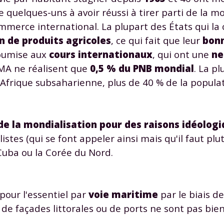
 quelques-uns à avoir réussi à tirer parti de la mo
merce international. La plupart des États qui l
n de produits agricoles
, ce qui fait que leur
bon
soumise aux
cours internationaux
, qui ont une
ne
PMA ne réalisent que
0,5 % du PNB mondial
. La p
Envie de progresser et de
n Afrique subsaharienne, plus de 40 % de la populat
éussir votre année scolaire 
de la mondialisation pour des raisons idéologi
istes (qui se font appeler ainsi mais qu'il faut plu
ba ou la Corée du Nord.
stez gratuitement pendant 24h
tre plateforme de soutien scolaire
pour l'essentiel par
voie maritime
par le biais d
iches de cours et vidéos
,
Tout le programme sco
s de façades littorales ou de ports ne sont pas bie
xercices corrigés
,
du CP à la Terminale