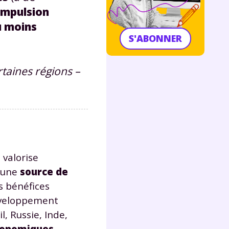
impulsion
u moins
S'ABONNER
rtaines régions –
 valorise
x une
source de
es bénéfices
éveloppement
, Russie, Inde,
économiques