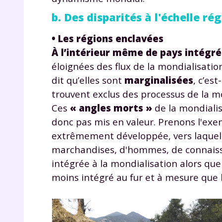
p
b. Des disparités à l'échelle ré
• Les régions enclavées
À l’intérieur même de pays intégrés
éloignées des flux de la mondialisat
dit qu’elles sont
marginalisées
, c’es
trouvent exclus des processus de la m
* Votre
Ces
« angles morts »
de la mondiali
consent
donc pas mis en valeur. Prenons l'exemp
marque 
pendant
extrêmement développée, vers laquell
vos dro
marchandises, d'hommes, de connaissan
intégrée à la mondialisation alors que
moins intégré au fur et à mesure que l
Votre 
newsle
désins