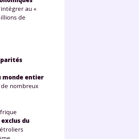
'intégrer au «
illions de
sparités
du monde entier
e, de nombreux
Afrique
t
exclus du
étroliers
même