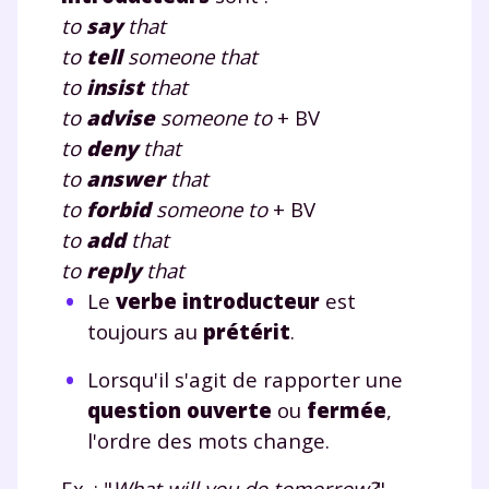
to
say
that
to
tell
someone that
to
insist
that
to
advise
someone to
+ BV
to
deny
that
to
answer
that
to
forbid
someone to
+ BV
to
add
that
to
reply
that
Le
verbe introducteur
est
toujours au
prétérit
.
Lorsqu'il s'agit de rapporter une
question ouverte
ou
fermée
,
l'ordre des mots change.
Ex. : "
What will you do tomorrow?
",