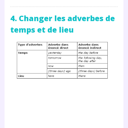
vidéo
4. Changer les adverbes de
temps et de lieu
TESTER GRATUITEMENT
* Votre code d'accès sera envoyé à cette adresse e-mail. En
renseignant votre e-mail, vous consentez à ce que vos
données à caractère personnel soient traitées par SEJER, sous
la marque myMaxicours, afin que SEJER puisse vous donner
accès au service de soutien scolaire pendant 24h. Pour en
savoir plus sur la gestion de vos données personnelles et
pour exercer vos droits, vous pouvez consulter
notre
charte
.
J’accepte de recevoir les actualités et des
communications de la part de
myMaxicours.
Votre adresse e-mail sera exclusivement utilisée pour