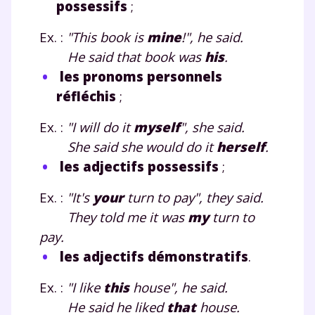
possessifs
;
Ex. :
"This book is
mine
!", he said.
He said that book was
his
.
les pronoms personnels
Testez gratuitement
réfléchis
;
pendant 24h notre
Ex. :
"I will do it
myself
", she said.
plateforme de soutien
She said she would do it
herself
.
scolaire !
les adjectifs possessifs
;
Fiches de cours et vidéos
,
exercices
Ex. :
"It's
your
turn to pay", they said.
corrigés
,
podcasts de révisions
They told me it was
my
turn to
Un
espace dédié aux parents
pour
pay.
suivre les progrès
les adjectifs démonstratifs
.
Tout le programme scolaire du CP à
la Terminale
Ex. :
"I like
this
house", he said.
Des profs expérimentés disponibles
He said he liked
that
house.
à la demande par tchat, audio ou