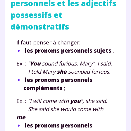
personnels et les adjectifs
possessifs et
démonstratifs
Il faut penser à changer:
les pronoms personnels sujets
;
Ex. :
"
You
sound furious, Mary", I said.
I told Mary
she
sounded furious.
Fermer
les pronoms personnels
compléments
;
Ex. :
"I will come with
you
", she said.
Envie de progresser
She said she would come with
et de réussir votre
me
.
les pronoms personnels
année scolaire ?