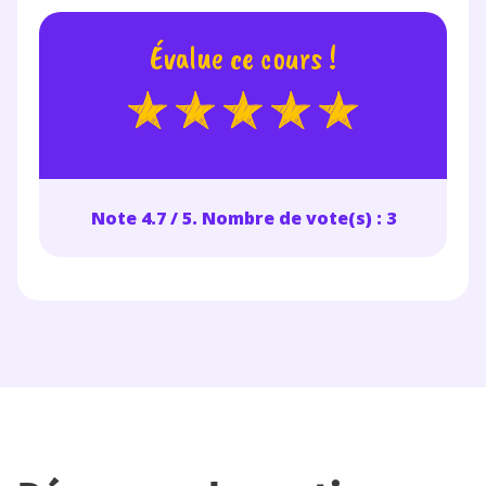
vous envoyer notre newsletter. Vous pourrez vous
désinscrire à tout moment, à travers le lien de
Évalue ce cours !
désinscription présent dans chaque newsletter. Pour
en savoir plus sur la gestion de vos données
personnelles et pour exercer vos droits, vous pouvez
consulter
notre charte
.
Note 4.7 / 5. Nombre de vote(s) : 3