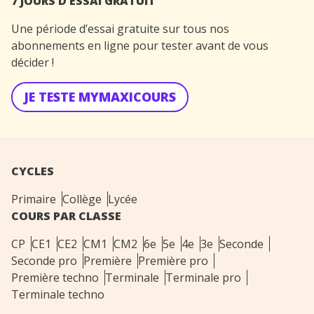
7 JOURS D’ESSAI GRATUIT
Une période d’essai gratuite sur tous nos
abonnements en ligne pour tester avant de vous
décider !
JE TESTE MYMAXICOURS
CYCLES
Primaire
Collège
Lycée
COURS PAR CLASSE
CP
CE1
CE2
CM1
CM2
6e
5e
4e
3e
Seconde
Seconde pro
Première
Première pro
Première techno
Terminale
Terminale pro
Terminale techno