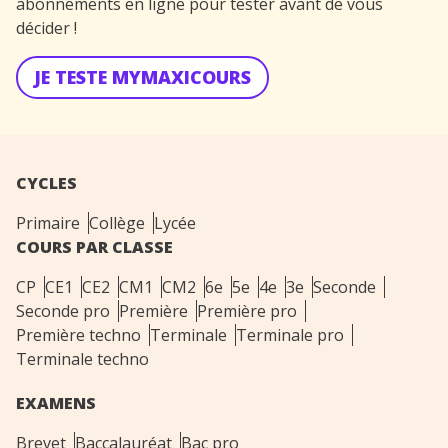
abonnements en ligne pour tester avant de vous
décider !
JE TESTE MYMAXICOURS
CYCLES
Primaire
Collège
Lycée
COURS PAR CLASSE
CP
CE1
CE2
CM1
CM2
6e
5e
4e
3e
Seconde
Seconde pro
Première
Première pro
Première techno
Terminale
Terminale pro
Terminale techno
EXAMENS
Brevet
Baccalauréat
Bac pro