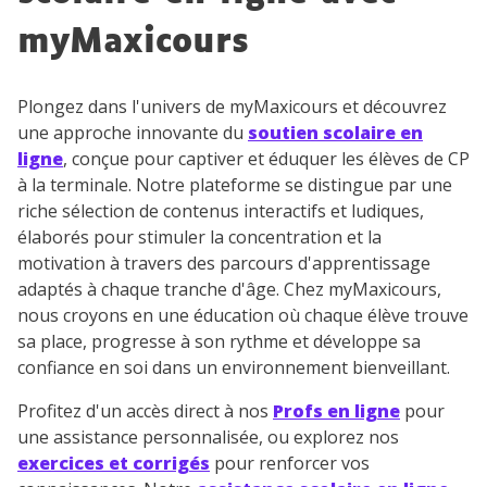
désinscrire à tout moment, à travers le lien de
désinscription présent dans chaque newsletter. Pour
myMaxicours
en savoir plus sur la gestion de vos données
personnelles et pour exercer vos droits, vous pouvez
consulter
notre charte
.
Plongez dans l'univers de myMaxicours et découvrez
une approche innovante du
soutien scolaire en
ligne
, conçue pour captiver et éduquer les élèves de CP
à la terminale. Notre plateforme se distingue par une
riche sélection de contenus interactifs et ludiques,
élaborés pour stimuler la concentration et la
motivation à travers des parcours d'apprentissage
adaptés à chaque tranche d'âge. Chez myMaxicours,
nous croyons en une éducation où chaque élève trouve
sa place, progresse à son rythme et développe sa
confiance en soi dans un environnement bienveillant.
Profitez d'un accès direct à nos
Profs en ligne
pour
une assistance personnalisée, ou explorez nos
exercices et corrigés
pour renforcer vos