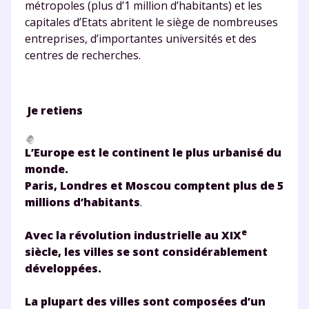
métropoles (plus d’1 million d’habitants) et les
capitales d’Etats abritent le siège de nombreuses
entreprises, d’importantes universités et des
centres de recherches.
Je retiens
L’Europe est le continent le plus urbanisé du
Fermer
monde.
Paris, Londres et Moscou comptent plus de 5
millions d’habitants
.
Envie de progresser
e
Avec la révolution industrielle au XIX
et de réussir votre
siècle, les villes se sont considérablement
développées.
année scolaire ?
La plupart des villes sont composées d’un