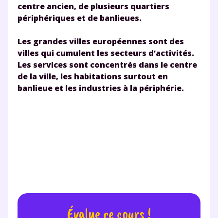
centre ancien, de plusieurs quartiers
périphériques et de banlieues.
Testez gratuitement
Les grandes villes européennes sont des
villes qui cumulent les secteurs d’activités.
pendant 24h notre
Les services sont concentrés dans le centre
plateforme de soutien
de la ville, les habitations surtout en
banlieue et les industries à la périphérie.
scolaire !
Fiches de cours et vidéos
,
exercices
corrigés
,
podcasts de révisions
Un
espace dédié aux parents
pour
suivre les progrès
Tout le programme scolaire du CP à
la Terminale
Des profs expérimentés disponibles
à la demande par tchat, audio ou
Évalue ce cours !
vidéo