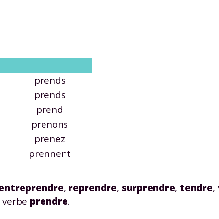
Envie de progresser et de
prends
prends
éussir votre année scolaire 
prend
prenons
prenez
prennent
stez gratuitement pendant 24h
tre plateforme de soutien scolaire
entreprendre
,
reprendre
,
surprendre
,
tendre
,
iches de cours et vidéos
,
Tout le programme sco
 verbe
prendre
.
xercices corrigés
,
du CP à la Terminale