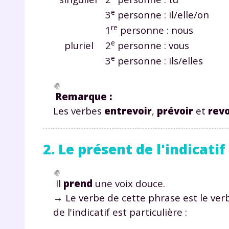
e
3
personne :
il/elle/on
re
1
personne :
nous
e
pluriel
2
personne :
vous
e
3
personne :
ils/elles
Remarque :
Les verbes
entrevoir
,
prévoir
et
revo
2. Le présent de l'indicati
Il
prend
une voix douce.
→ Le verbe de cette phrase est le ve
de l'indicatif est particulière :