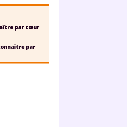
s
nde
déo
naître par cœur
.
ENT
connaître par
vous
a
olaire
exercer
 la
e
stion