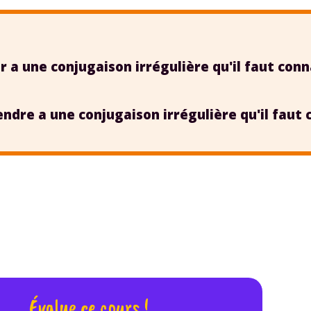
odcasts de révisions
Des profs expérimenté
Un
espace dédié aux
disponibles à la dema
parents
pour suivre les
par tchat, audio ou vi
progrès
ir
a une conjugaison irrégulière qu'il faut con
TESTER GRATUITEM
endre
a une conjugaison irrégulière qu'il faut 
 code d'accès sera envoyé à cette adresse e-mail. En renseignant votre e-mail, 
ez à ce que vos données à caractère personnel soient traitées par SEJER, sous l
myMaxicours, afin que SEJER puisse vous donner accès au service de soutien sc
 24h. Pour en savoir plus sur la gestion de vos données personnelles et pour 
its, vous pouvez consulter
notre charte
.
J’accepte de recevoir les actualités et des communications de
part de myMaxicours.
adresse e-mail sera exclusivement utilisée pour vous envoyer notre
tter. Vous pourrez vous désinscrire à tout moment, à travers le lien d
Évalue ce cours !
cription présent dans chaque newsletter. Pour en savoir plus sur la ge