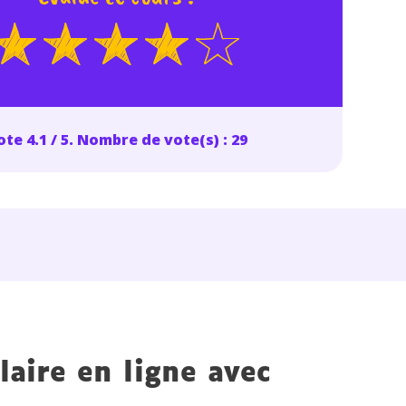
 données personnelles et pour exercer vos droits, vous pouvez consu
 charte
.
te 4.1 / 5. Nombre de vote(s) : 29
laire en ligne avec