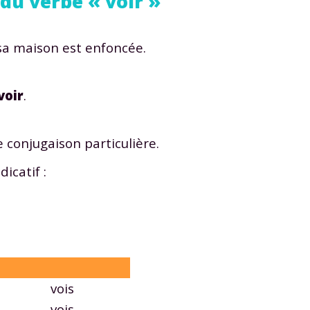
 du verbe « voir »
sa maison est enfoncée.
voir
.
 conjugaison particulière.
icatif :
vois
vois