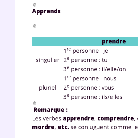
Apprends
prendre
re
1
personne :
je
e
singulier
2
personne :
tu
r
e
3
personne :
il/elle/on
re
1
personne :
nous
e
pluriel
2
personne :
vous
e
3
personne :
ils/elles
Te
Remarque :
no
Les verbes
apprendre
,
comprendre
,
F
mordre
,
etc.
se conjuguent comme le
e