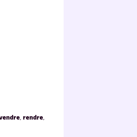
Fermer
?
 !
vendre
,
rendre
,
laire