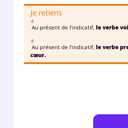
p
Je retiens
Au présent de l'indicatif,
le verbe
vo
Au présent de l'indicatif,
le verbe
pr
cœur.
* Votre
consent
marque 
pendant
vos dro
Votre 
newsle
désins