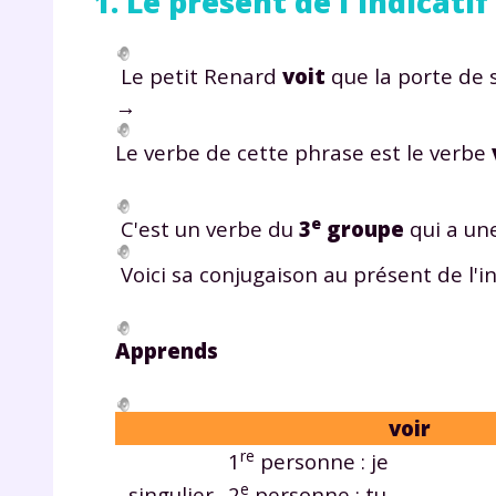
1. Le présent de l'indicatif
Le petit Renard
voit
que la porte de 
→
Le verbe de cette phrase est le verbe
e
C'est un verbe du
3
groupe
qui a une
Voici sa conjugaison au présent de l'ind
Apprends
voir
re
1
personne :
je
e
singulier
2
personne :
tu