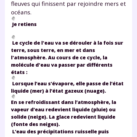
fleuves qui finissent par rejoindre mers et
océans.
Je retiens
Le cycle de l'eau va se dérouler à la fois sur
terre, sous terre, en mer et dans
Fermer
l'atmosphère. Au cours de ce cycle, la
molécule d'eau va passer par différents
états :
Lorsque l’eau s’évapore, elle passe de l’état
Envie de progresser
liquide (mer) à l’état gazeux (nuage).
et de réussir votre
En se refroidissant dans l’atmosphère, la
vapeur d’eau redevient liquide (pluie) ou
année scolaire ?
solide (neige). La glace redevient liquide
(fonte des neiges).
L’eau des précipitations ruisselle puis