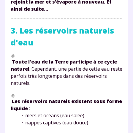
rejoint la mer et s’évapore à nouveau. Et
ainsi de suite…
Testez gratuitement
pendant 24h notre
3. Les réservoirs naturels
plateforme de soutien
d'eau
scolaire !
Fiches de cours et vidéos
,
exercices
Toute l'eau de la Terre participe à ce cycle
corrigés
,
podcasts de révisions
naturel
. Cependant, une partie de cette eau reste
Un
espace dédié aux parents
pour
parfois très longtemps dans des réservoirs
suivre les progrès
naturels.
Tout le programme scolaire du CP à
la Terminale
Les réservoirs naturels existent sous forme
Des profs expérimentés disponibles
liquide
:
à la demande par tchat, audio ou
• mers et océans (eau salée)
vidéo
• nappes captives (eau douce)