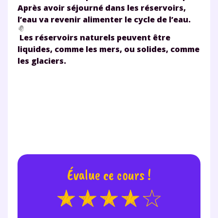
en savoir plus sur la gestion de vos données
Après avoir séjourné dans les réservoirs,
personnelles et pour exercer vos droits, vous pouvez
l’eau va revenir alimenter le cycle de l’eau.
consulter
notre charte
.
Les réservoirs naturels peuvent être
liquides, comme les mers, ou solides, comme
les glaciers.
Évalue ce cours !