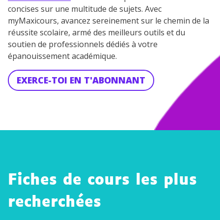
concises sur une multitude de sujets. Avec
myMaxicours, avancez sereinement sur le chemin de la
réussite scolaire, armé des meilleurs outils et du
soutien de professionnels dédiés à votre
épanouissement académique.
EXERCE-TOI EN T'ABONNANT
Fiches de cours les plus
Que
stio
recherchées
Que
nne
stio
Les
r le