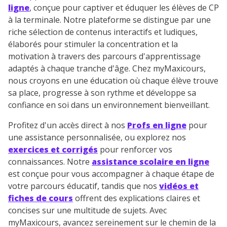
ligne
, conçue pour captiver et éduquer les élèves de CP
J’accepte de recevoir les actualités et des
à la terminale. Notre plateforme se distingue par une
communications de la part de
riche sélection de contenus interactifs et ludiques,
myMaxicours.
élaborés pour stimuler la concentration et la
motivation à travers des parcours d'apprentissage
Votre adresse e-mail sera exclusivement utilisée pour
adaptés à chaque tranche d'âge. Chez myMaxicours,
vous envoyer notre newsletter. Vous pourrez vous
nous croyons en une éducation où chaque élève trouve
désinscrire à tout moment, à travers le lien de
sa place, progresse à son rythme et développe sa
désinscription présent dans chaque newsletter. Pour
en savoir plus sur la gestion de vos données
confiance en soi dans un environnement bienveillant.
personnelles et pour exercer vos droits, vous pouvez
consulter
notre charte
.
Profitez d'un accès direct à nos
Profs en ligne
pour
une assistance personnalisée, ou explorez nos
exercices et corrigés
pour renforcer vos
connaissances. Notre
assistance scolaire en ligne
est conçue pour vous accompagner à chaque étape de
votre parcours éducatif, tandis que nos
vidéos et
fiches de cours
offrent des explications claires et
concises sur une multitude de sujets. Avec
myMaxicours, avancez sereinement sur le chemin de la