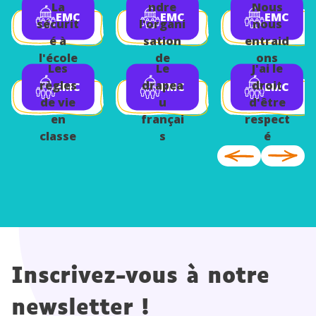
La
ndre
Nous
EMC
EMC
EMC
sécurit
l'organi
nous
é à
sation
entraid
l'école
de
ons
Les
Le
J'ai le
l'école
règles
drapea
droit
EMC
EMC
EMC
de vie
u
d'être
en
françai
respect
classe
s
é
Inscrivez-vous à notre
newsletter !