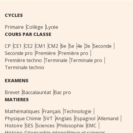
CYCLES
Primaire
Collège
Lycée
COURS PAR CLASSE
CP
CE1
CE2
CM1
CM2
6e
5e
4e
3e
Seconde
Seconde pro
Première
Première pro
Première techno
Terminale
Terminale pro
Terminale techno
EXAMENS
Brevet
Baccalauréat
Bac pro
MATIERES
Mathématiques
Français
Technologie
Physique Chimie
SVT
Anglais
Espagnol
Allemand
Histoire
SES
Sciences
Philosophie
EMC
Histoire-Géographie géopolitique et sciences