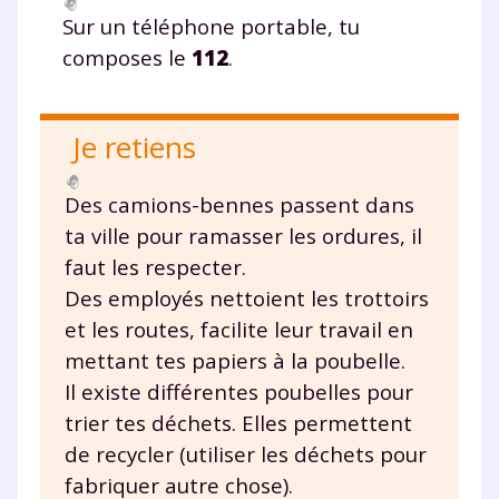
année scolaire ?
Sur un téléphone portable, tu
composes le
112
.
Je retiens
Testez gratuitement
pendant 24h notre
Des camions-bennes passent dans
plateforme de soutien
ta ville pour ramasser les ordures, il
faut les respecter.
scolaire !
Des employés nettoient les trottoirs
Fiches de cours et vidéos
,
exercices
et les routes, facilite leur travail en
corrigés
,
podcasts de révisions
mettant tes papiers à la poubelle.
Un
espace dédié aux parents
pour
Il existe différentes poubelles pour
suivre les progrès
trier tes déchets. Elles permettent
Tout le programme scolaire du CP à
de recycler (utiliser les déchets pour
la Terminale
fabriquer autre chose).
Des profs expérimentés disponibles