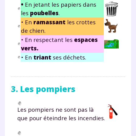
•
En jetant les papiers dans
les
poubelles
.
• En
ramassant
les crottes
de chien.
• En respectant les
espaces
verts.
• En
triant
ses déchets.
3. Les pompiers
Les pompiers ne sont pas là
que pour éteindre les incendies.