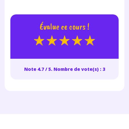
Votre adresse e-mail sera exclusivement utilisée pour
vous envoyer notre newsletter. Vous pourrez vous
désinscrire à tout moment, à travers le lien de
désinscription présent dans chaque newsletter. Pour
Évalue ce cours !
en savoir plus sur la gestion de vos données
personnelles et pour exercer vos droits, vous pouvez
consulter
notre charte
.
Note 4.7 / 5. Nombre de vote(s) : 3