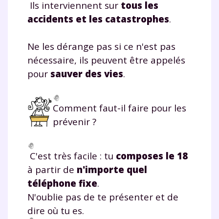
Ils interviennent sur
tous les
accidents et les catastrophes
.
Ne les dérange pas si ce n'est pas
nécessaire, ils peuvent être appelés
pour
sauver des vies
.
Comment faut-il faire pour les
prévenir ?
Fermer
C'est très facile : tu
composes le
18
à partir de
n'importe quel
Envie de progresser
téléphone fixe
.
N'oublie pas de te présenter et de
et de réussir votre
dire où tu es.