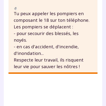
à la demande par tchat, audio ou
vidéo
Tu peux appeler les pompiers en
composant le 18 sur ton téléphone.
Les pompiers se déplacent :
- pour secourir des blessés, les
TESTER GRATUITEMENT
noyés.
- en cas d'accident, d'incendie,
* Votre code d'accès sera envoyé à cette adresse e-mail. En
renseignant votre e-mail, vous consentez à ce que vos
d'inondation...
données à caractère personnel soient traitées par SEJER, sous
la marque myMaxicours, afin que SEJER puisse vous donner
Respecte leur travail, ils risquent
accès au service de soutien scolaire pendant 24h. Pour en
leur vie pour sauver les nôtres !
savoir plus sur la gestion de vos données personnelles et
pour exercer vos droits, vous pouvez consulter
notre
charte
.
J’accepte de recevoir les actualités et des
communications de la part de
myMaxicours.