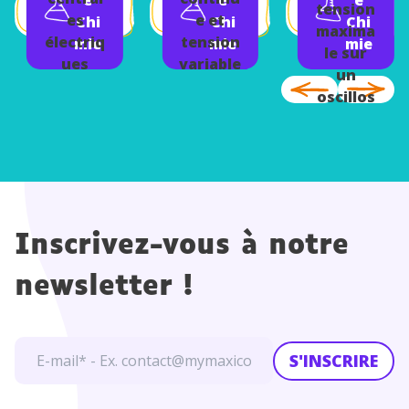
e
e
e
nce
tension
es
e et
Chi
Chi
Chi
maxima
électriq
tension
mie
mie
mie
le sur
ues
variable
un
oscillos
cope
Inscrivez-vous à notre
newsletter !
S'INSCRIRE