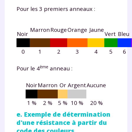
Pour les 3 premiers anneaux :
Fermer
Marron
Rouge
Orange
Jaune
Noir
Vert
Bleu
0
1
2
3
4
5
6
Envie de progresser
ème
Pour le 4
anneau :
et de réussir votre
année scolaire ?
Noir
Marron
Or
Argent
Aucune
1 %
2 %
5 %
10 %
20 %
e. Exemple de détermination
Testez gratuitement
d'une résistance à partir du
pendant 24h notre
code des couleurs