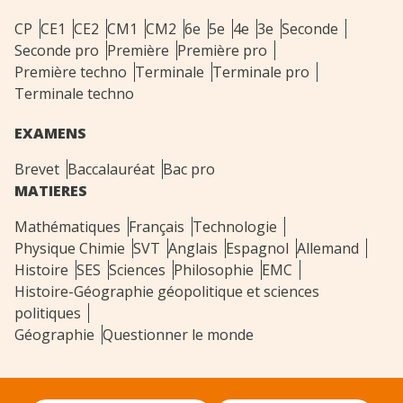
CP
CE1
CE2
CM1
CM2
6e
5e
4e
3e
Seconde
Seconde pro
Première
Première pro
Première techno
Terminale
Terminale pro
Terminale techno
EXAMENS
Brevet
Baccalauréat
Bac pro
MATIERES
Mathématiques
Français
Technologie
Physique Chimie
SVT
Anglais
Espagnol
Allemand
Histoire
SES
Sciences
Philosophie
EMC
Histoire-Géographie géopolitique et sciences
politiques
Géographie
Questionner le monde