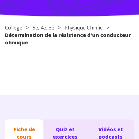
Conseils pour les parents
Collège
>
5e
,
4e
,
3e
>
Physique Chimie
>
Détermination de la résistance d'un conducteur
ohmique
Fiche de
Quiz et
Vidéos et
cours
exercices
podcasts