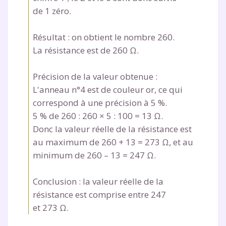
* Votre code d'accès sera envoyé à cette adresse e-mail. En
de 1 zéro.
renseignant votre e-mail, vous consentez à ce que vos
données à caractère personnel soient traitées par SEJER, sous
la marque myMaxicours, afin que SEJER puisse vous donner
Résultat : on obtient le nombre 260.
accès au service de soutien scolaire pendant 24h. Pour en
La résistance est de 260 Ω.
savoir plus sur la gestion de vos données personnelles et
pour exercer vos droits, vous pouvez consulter
notre
charte
.
Précision de la valeur obtenue :
L'anneau n°4 est de couleur or, ce qui
J’accepte de recevoir les actualités et des
correspond à une précision à 5 %.
communications de la part de
5 % de 260 : 260 × 5 : 100 = 13 Ω.
myMaxicours.
Donc la valeur réelle de la résistance est
au maximum de 260 + 13 = 273 Ω, et au
Votre adresse e-mail sera exclusivement utilisée pour
vous envoyer notre newsletter. Vous pourrez vous
minimum de 260 – 13 = 247 Ω.
désinscrire à tout moment, à travers le lien de
désinscription présent dans chaque newsletter. Pour
Conclusion : la valeur réelle de la
en savoir plus sur la gestion de vos données
résistance est comprise entre 247
personnelles et pour exercer vos droits, vous pouvez
consulter
notre charte
.
et 273 Ω.