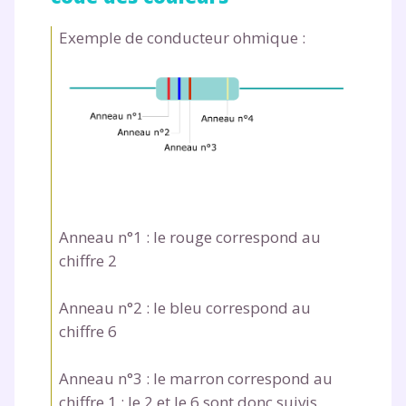
plateforme de soutien
Exemple de conducteur ohmique :
scolaire !
Fiches de cours et vidéos
,
exercices
corrigés
,
podcasts de révisions
Un
espace dédié aux parents
pour
suivre les progrès
Tout le programme scolaire du CP à
la Terminale
Des profs expérimentés disponibles
Anneau n°1 : le
rouge
correspond au
à la demande par tchat, audio ou
chiffre 2
vidéo
Anneau n°2 : le
bleu
correspond au
chiffre 6
Anneau n°3 : le
marron
correspond au
TESTER GRATUITEMENT
chiffre 1 ; le 2 et le 6 sont donc suivis