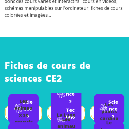
donc des cours variés et interactifs : cours en vidéos,
schémas manipulables sur l’ordinateur, fiches de cours
colorées et imagées…
Fiches de cours de
sciences CE2
Scie
nce
s
Les
Scie
Scie
Les
animau
nce
nce
Tec
points
La Lune
x se
s
s
hno
cardina
Les
nourris
Le
logi
ux
animau
sent