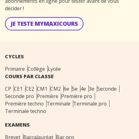
abonnements en ligne pour tester avant de vous
décider !
JE TESTE MYMAXICOURS
CYCLES
Primaire
Collège
Lycée
COURS PAR CLASSE
CP
CE1
CE2
CM1
CM2
6e
5e
4e
3e
Seconde
Seconde pro
Première
Première pro
Première techno
Terminale
Terminale pro
Terminale techno
EXAMENS
Brevet
Baccalauréat
Bac pro