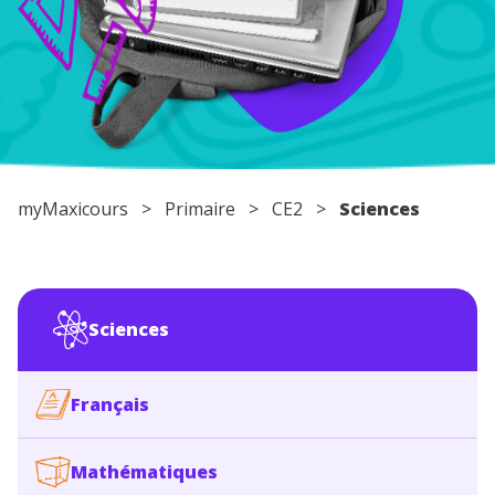
Conseils pour les parents
myMaxicours
>
Primaire
>
CE2
>
Sciences
Sciences
Français
Mathématiques