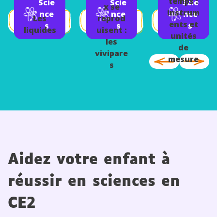
temps :
Scie
Scie
Scie
e
x se
instrum
nce
nce
nce
Les
reprod
ents et
s
s
s
liquides
uisent :
unités
les
de
vivipare
mesure
s
Aidez votre enfant à
réussir en sciences en
CE2