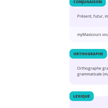
CONJUGAISON
Présent, futur, 
myMaxicours vou
ORTHOGRAPHE
Orthographe grap
grammaticale (mas
LEXIQUE