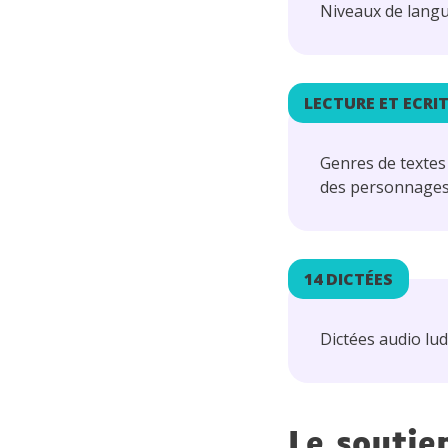
Niveaux de langu
LECTURE ET ECRI
Genres de textes
des personnages ;
14 DICTÉES
Dictées audio lu
Le soutie