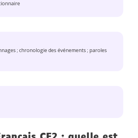
tionnaire
onnages ; chronologie des événements ; paroles
rançais CE2 : quelle est