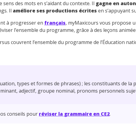
e sens des mots en s’aidant du contexte. Il
gagne en auton
ngs. Il
améliore ses productions écrites
en s’appuyant su
ant à progresser en
français
, myMaxicours vous propose 
réviser l’ensemble du programme, grâce à des leçons animées e
ursus couvrent l’ensemble du programme de l’Éducation natio
ation, types et formes de phrases) ; les constituants de la p
minant, adjectif, groupe nominal, pronoms personnels suje
os conseils pour
réviser la grammaire en CE2
.