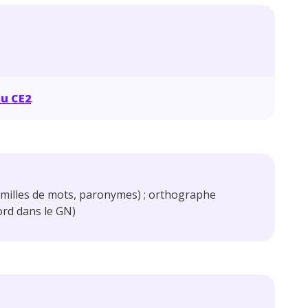
au CE2
.
amilles de mots, paronymes) ; orthographe
cord dans le GN)