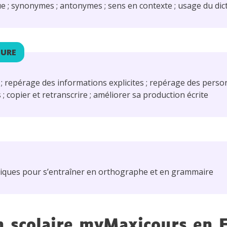
e ; synonymes ; antonymes ; sens en contexte ; usage du dic
TURE
 ; repérage des informations explicites ; repérage des pers
 copier et retranscrire ; améliorer sa production écrite
diques pour s’entraîner en orthographe et en grammaire
n scolaire myMaxicours en F