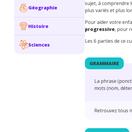
sujet, à comprendre l
Géographie
plus variés et plus lo
Pour aider votre enf
Histoire
progressive
, pour 
Les 6 parties de ce c
Sciences
GRAMMAIRE
La phrase (ponctu
mots (nom, déter
Retrouvez tous n