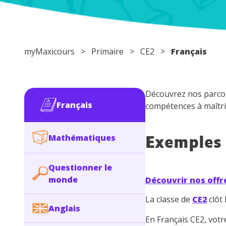
myMaxicours
>
Primaire
>
CE2
>
Français
Découvrez nos parcou
Français
compétences à maîtris
Mathématiques
Exemples 
Questionner le
monde
Découvrir nos offr
La classe de
CE2
clôt 
Anglais
En Français CE2, vot