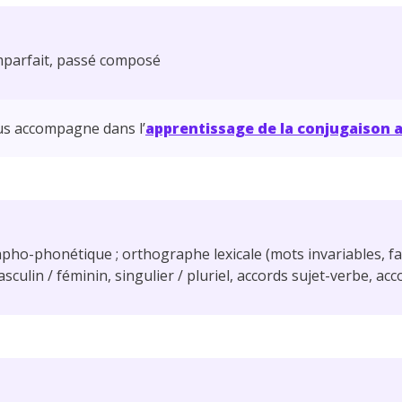
imparfait, passé composé
s accompagne dans l’
apprentissage de la conjugaison 
ho-phonétique ; orthographe lexicale (mots invariables, f
culin / féminin, singulier / pluriel, accords sujet-verbe, ac