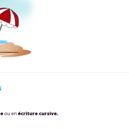
s
te
ou en
écriture cursive.