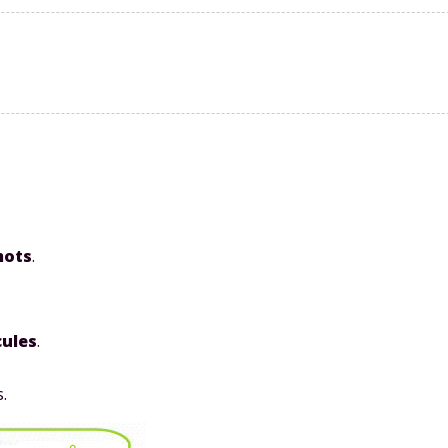
Envie de progresser et de
éussir votre année scolaire 
mots
.
stez gratuitement pendant 24h
ules
.
tre plateforme de soutien scolaire
.
iches de cours et vidéos
,
Tout le programme sco
xercices corrigés
,
du CP à la Terminale