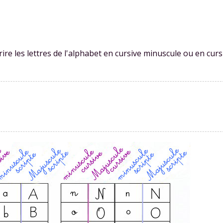
 données personnelles et pour exercer vos droits, vous pouvez consu
 charte
.
re les lettres de l'alphabet en cursive minuscule ou en curs