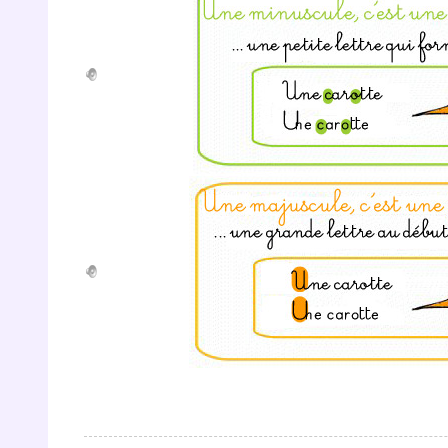
p
* Votre
consent
marque 
pendant
vos dro
Votre 
newsle
désins