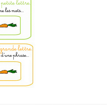
odcasts de révisions
Des profs expérimenté
Un
espace dédié aux
disponibles à la dema
parents
pour suivre les
par tchat, audio ou vi
progrès
TESTER GRATUITEM
 code d'accès sera envoyé à cette adresse e-mail. En renseignant votre e-mail, 
ez à ce que vos données à caractère personnel soient traitées par SEJER, sous l
myMaxicours, afin que SEJER puisse vous donner accès au service de soutien sc
 24h. Pour en savoir plus sur la gestion de vos données personnelles et pour 
its, vous pouvez consulter
notre charte
.
J’accepte de recevoir les actualités et des communications de
part de myMaxicours.
adresse e-mail sera exclusivement utilisée pour vous envoyer notre
tter. Vous pourrez vous désinscrire à tout moment, à travers le lien d
cription présent dans chaque newsletter. Pour en savoir plus sur la ge