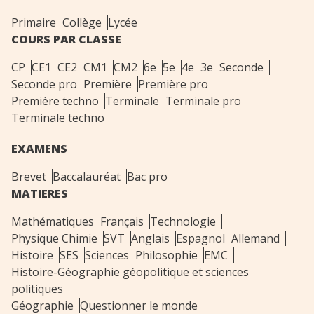
Primaire
Collège
Lycée
COURS PAR CLASSE
CP
CE1
CE2
CM1
CM2
6e
5e
4e
3e
Seconde
Seconde pro
Première
Première pro
Première techno
Terminale
Terminale pro
Terminale techno
EXAMENS
Brevet
Baccalauréat
Bac pro
MATIERES
Mathématiques
Français
Technologie
Physique Chimie
SVT
Anglais
Espagnol
Allemand
Histoire
SES
Sciences
Philosophie
EMC
Histoire-Géographie géopolitique et sciences
politiques
Géographie
Questionner le monde