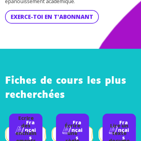
épanouissement académique.
EXERCE-TOI EN T'ABONNANT
Fiches de cours les plus
recherchées
Ecrire
Fra
Fra
Fra
des
Écrire
Lire un
nçai
nçai
nçai
enchaîn
une
texte
s
s
s
ements
règle
docume