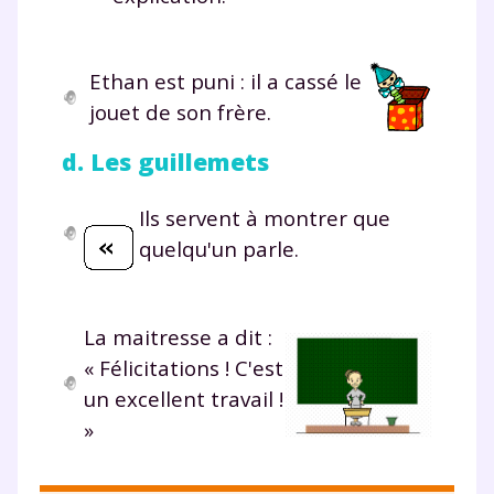
Ethan est puni : il a cassé le
jouet de son frère.
Fermer
d. Les guillemets
Ils servent à montrer que
Envie de progresser
quelqu'un parle.
et de réussir votre
La maitresse a dit :
année scolaire ?
« Félicitations ! C'est
un excellent travail !
»
Testez gratuitement