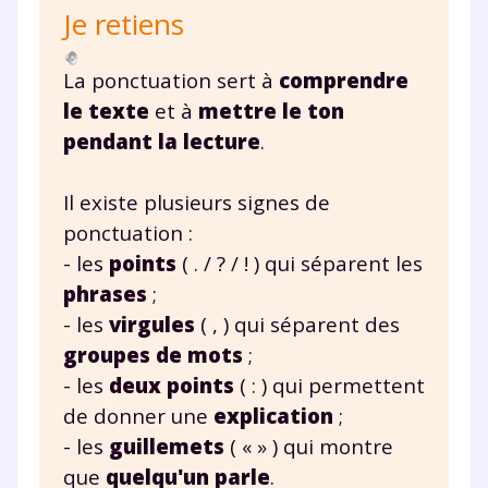
Je retiens
pendant 24h notre
plateforme de soutien
La ponctuation sert à
comprendre
scolaire !
le texte
et à
mettre le ton
pendant la lecture
.
Fiches de cours et vidéos
,
exercices
corrigés
,
podcasts de révisions
Il existe plusieurs signes de
Un
espace dédié aux parents
pour
ponctuation :
suivre les progrès
- les
points
( . / ? / ! ) qui séparent les
Tout le programme scolaire du CP à
la Terminale
phrases
;
Des profs expérimentés disponibles
- les
virgules
( , ) qui séparent des
à la demande par tchat, audio ou
groupes de mots
;
vidéo
- les
deux points
( : ) qui permettent
de donner une
explication
;
- les
guillemets
( « » ) qui montre
que
quelqu'un parle
.