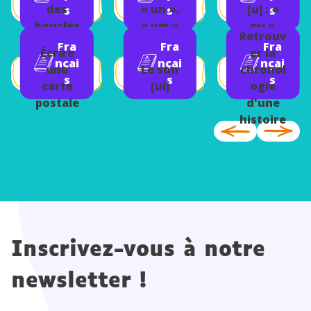
des
« un »,
[u] : «
s
s
s
boucles
« um »
ou »
Retrouv
Fra
Fra
Fra
Écrire
er la
nçai
nçai
nçai
une
Le son
chronol
s
s
s
carte
[ui]
ogie
postale
d'une
histoire
Inscrivez-vous à notre
newsletter !