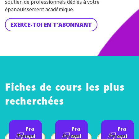
soutien de professionnels dédiés à votre
épanouissement académique.
EXERCE-TOI EN T'ABONNANT
Fiches de cours les plus
recherchées
Fra
Fra
Fra
Tracer
Le son
Le son
nçai
nçai
nçai