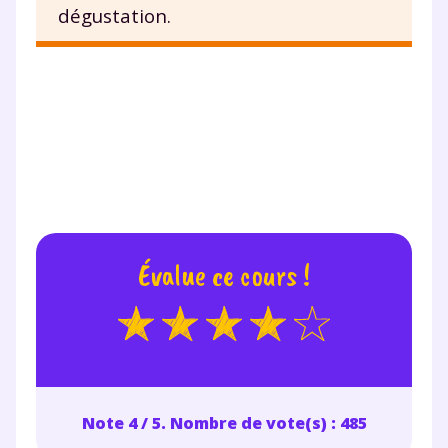
dégustation.
pendant 24h notre
plateforme de soutien
scolaire !
Fiches de cours et vidéos
,
exercices
corrigés
,
podcasts de révisions
Un
espace dédié aux parents
pour
suivre les progrès
Tout le programme scolaire du CP à
Évalue ce cours !
la Terminale
Des profs expérimentés disponibles
à la demande par tchat, audio ou
vidéo
Note 4 / 5. Nombre de vote(s) : 485