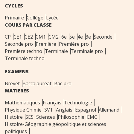
CYCLES
Primaire
Collège
Lycée
COURS PAR CLASSE
CP
CE1
CE2
CM1
CM2
6e
5e
4e
3e
Seconde
Seconde pro
Première
Première pro
Première techno
Terminale
Terminale pro
Terminale techno
EXAMENS
Brevet
Baccalauréat
Bac pro
MATIERES
Mathématiques
Français
Technologie
Physique Chimie
SVT
Anglais
Espagnol
Allemand
Histoire
SES
Sciences
Philosophie
EMC
Histoire-Géographie géopolitique et sciences
politiques