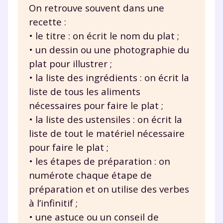
On retrouve souvent dans une
recette :
• le titre : on écrit le nom du plat ;
• un dessin ou une photographie du
plat pour illustrer ;
Fermer
• la liste des ingrédients : on écrit la
liste de tous les aliments
nécessaires pour faire le plat ;
Envie de progresser
• la liste des ustensiles : on écrit la
liste de tout le matériel nécessaire
et de réussir votre
pour faire le plat ;
• les étapes de préparation : on
année scolaire ?
numérote chaque étape de
préparation et on utilise des verbes
à l’infinitif ;
• une astuce ou un conseil de
Testez gratuitement