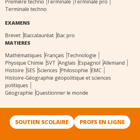
Première techno
Terminale
Terminale pro
Terminale techno
EXAMENS
Brevet
Baccalauréat
Bac pro
MATIERES
Mathématiques
Français
Technologie
Physique Chimie
SVT
Anglais
Espagnol
Allemand
Histoire
SES
Sciences
Philosophie
EMC
Histoire-Géographie géopolitique et sciences
politiques
Géographie
Questionner le monde
SOUTIEN SCOLAIRE
PROFS EN LIGNE