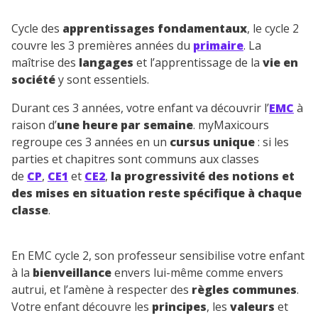
Cycle des
apprentissages fondamentaux
, le cycle 2
couvre les 3 premières années du
primaire
. La
maîtrise des
langages
et l’apprentissage de la
vie en
société
y sont essentiels.
Durant ces 3 années, votre enfant va découvrir l’
EMC
à
raison d’
une heure par semaine
. myMaxicours
regroupe ces 3 années en un
cursus unique
: si les
parties et chapitres sont communs aux classes
de
CP
,
CE1
et
CE2
,
la progressivité des notions et
des mises en situation reste spécifique à chaque
classe
.
En EMC cycle 2, son professeur sensibilise votre enfant
à la
bienveillance
envers lui-même comme envers
autrui, et l’amène à respecter des
règles communes
.
Votre enfant découvre les
principes
, les
valeurs
et