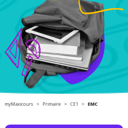
Conseils pour les parents
myMaxicours
>
Primaire
>
CE1
>
EMC