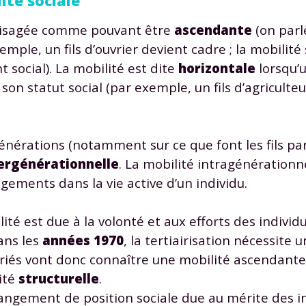
ité sociale
nvisagée comme pouvant être
ascendante
(on parl
mple, un fils d’ouvrier devient cadre ; la mobilité
 social). La mobilité est dite
horizontale
lorsqu’u
n statut social (par exemple, un fils d’agriculteu
générations (notamment sur ce que font les fils pa
tergénérationnelle
. La mobilité intragénérationn
ements dans la vie active d’un individu.
obilité est due à la volonté et aux efforts des indivi
Dans les
années 1970
, la tertiairisation nécessite 
ariés vont donc connaître une mobilité ascendante
ité
structurelle
.
ngement de position sociale due au mérite des in