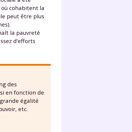
lter
 où cohabitent la
le peut être plus
hes).
nnaît la pauvreté
ssez d’efforts
ong des
si en fonction de
 grande égalité
uvoir, etc.