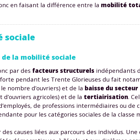
 donc en faisant la différence entre la
mobilité tot
é sociale
Envie de progresser et de
de la mobilité sociale
éussir votre année scolaire 
donc par des
facteurs structurels
indépendants de
 forte pendant les Trente Glorieuses du fait not
r le nombre d’ouvriers) et de la
baisse du secteur
 d’ouvriers agricoles) et de la
tertiairisation
. Ce
stez gratuitement pendant 24h
 d’employés, de professions intermédiaires ou de c
tre plateforme de soutien scolaire
endante pour les catégories sociales de la classe
iches de cours et vidéos
,
Tout le programme sco
ar des causes liées aux parcours des individus. Une
xercices corrigés
,
du CP à la Terminale