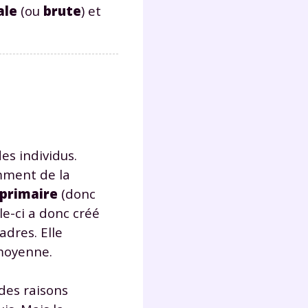
ale
(ou
brute
) et
Fermer
?
s individus.
amment de la
 primaire
(donc
lle-ci a donc créé
adres. Elle
 !
 moyenne.
laire
 des raisons