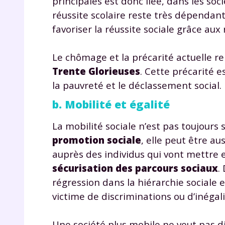
principales est donc liée, dans les soc
p
réussite scolaire reste très dépendante
favoriser la réussite sociale grâce aux
Le chômage et la précarité actuelle 
Trente Glorieuses
. Cette précarité 
la pauvreté et le déclassement social.
b. Mobilité et égalité
* Votre
consent
marque 
La mobilité sociale n’est pas toujours 
pendant
promotion sociale
, elle peut être au
vos dro
auprès des individus qui vont mettre
sécurisation des parcours sociaux
.
régression dans la hiérarchie sociale e
victime de discriminations ou d’inégali
Votre 
newsle
désins
Une société plus mobile ne veut pas dire