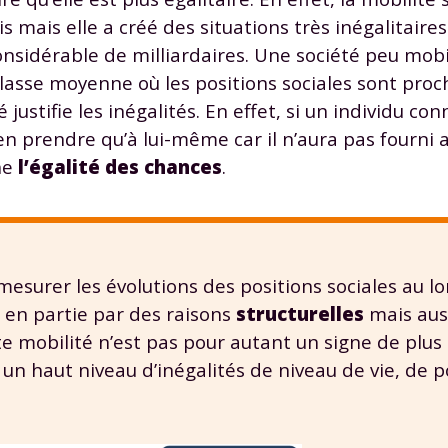
 données personnelles et pour exercer vos droits, vous pouvez consu
mais elle a créé des situations très inégalitaires
 charte
.
sidérable de milliardaires. Une société peu mobi
 classe moyenne où les positions sociales sont proc
 justifie les inégalités. En effet, si un individu co
’en prendre qu’à lui-même car il n’aura pas fourni a
ne
l’égalité des chances
.
surer les évolutions des positions sociales au l
e en partie par des raisons
structurelles
mais aus
orte mobilité n’est pas pour autant un signe de plus
un haut niveau d’inégalités de niveau de vie, de po