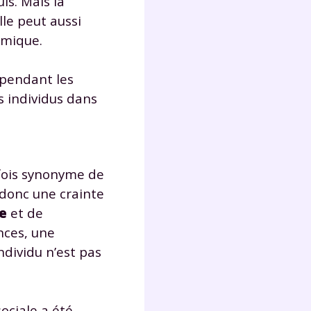
is. Mais la
s
lle peut aussi
nde
nomique.
déo
 pendant les
s individus dans
ENT
vous
a
olaire
arfois synonyme de
exercer
 donc une crainte
le
et de
 la
nces, une
ndividu n’est pas
e
stion
sociale a été