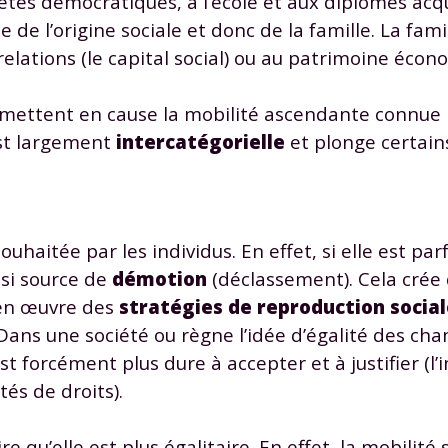
iétés démocratiques, à l’école et aux diplômes acqu
odcasts de révisions
Des profs expérimenté
 de l’origine sociale et donc de la famille. La fami
Un
espace dédié aux
disponibles à la dema
 relations (le capital social) ou au patrimoine éco
parents
pour suivre les
par tchat, audio ou vi
progrès
remettent en cause la mobilité ascendante connue
est largement
intercatégorielle
et plonge certain
TESTER GRATUITEM
 code d'accès sera envoyé à cette adresse e-mail. En renseignant votre e-mail, 
ez à ce que vos données à caractère personnel soient traitées par SEJER, sous l
myMaxicours, afin que SEJER puisse vous donner accès au service de soutien sc
souhaitée par les individus. En effet, si elle est p
 24h. Pour en savoir plus sur la gestion de vos données personnelles et pour 
ssi source de
démotion
(déclassement). Cela crée
its, vous pouvez consulter
notre charte
.
 en œuvre des
stratégies de reproduction socia
J’accepte de recevoir les actualités et des communications de
 Dans une société ou règne l’idée d’égalité des cha
part de myMaxicours.
st forcément plus dure à accepter et à justifier (l’i
tés de droits).
adresse e-mail sera exclusivement utilisée pour vous envoyer notre
tter. Vous pourrez vous désinscrire à tout moment, à travers le lien d
cription présent dans chaque newsletter. Pour en savoir plus sur la ge
 qu’elle est plus égalitaire. En effet, la mobilité 