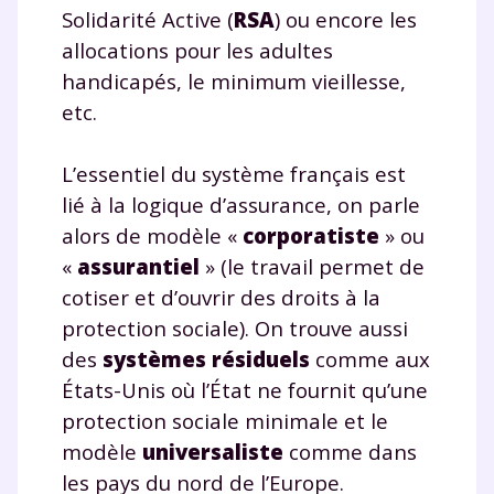
corrigés
,
podcasts de révisions
Solidarité Active (
RSA
) ou encore les
Un
espace dédié aux parents
pour
allocations pour les adultes
suivre les progrès
handicapés, le minimum vieillesse,
Tout le programme scolaire du CP à
etc.
la Terminale
Des profs expérimentés disponibles
à la demande par tchat, audio ou
L’essentiel du système français est
vidéo
lié à la logique d’assurance, on parle
alors de modèle «
corporatiste
» ou
«
assurantiel
» (le travail permet de
cotiser et d’ouvrir des droits à la
TESTER GRATUITEMENT
protection sociale). On trouve aussi
des
systèmes
résiduels
comme aux
* Votre code d'accès sera envoyé à cette adresse e-mail. En
États-Unis où l’État ne fournit qu’une
renseignant votre e-mail, vous consentez à ce que vos
données à caractère personnel soient traitées par SEJER, sous
protection sociale minimale et le
la marque myMaxicours, afin que SEJER puisse vous donner
modèle
universaliste
comme dans
accès au service de soutien scolaire pendant 24h. Pour en
savoir plus sur la gestion de vos données personnelles et
les pays du nord de l’Europe.
pour exercer vos droits, vous pouvez consulter
notre