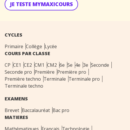
JE TESTE MYMAXICOURS
CYCLES
Primaire
Collège
Lycée
COURS PAR CLASSE
CP
CE1
CE2
CM1
CM2
6e
5e
4e
3e
Seconde
Seconde pro
Première
Première pro
Première techno
Terminale
Terminale pro
Terminale techno
EXAMENS
Brevet
Baccalauréat
Bac pro
MATIERES
Mathématiques
Français
Technologie