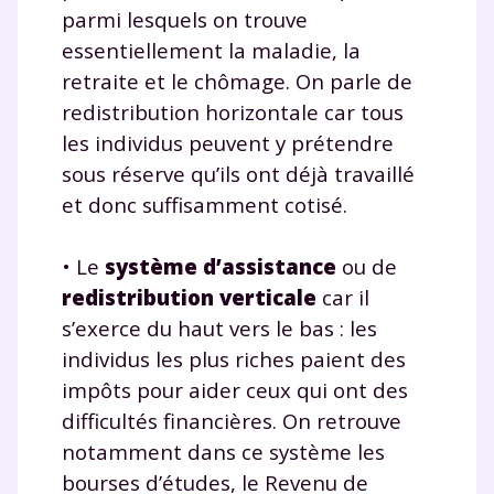
parmi lesquels on trouve
essentiellement la maladie, la
Envie de progresser
retraite et le chômage. On parle de
redistribution horizontale car tous
et de réussir votre
les individus peuvent y prétendre
année scolaire ?
sous réserve qu’ils ont déjà travaillé
et donc suffisamment cotisé.
• Le
système d’assistance
ou de
redistribution verticale
car il
Testez gratuitement
s’exerce du haut vers le bas : les
pendant 24h notre
individus les plus riches paient des
plateforme de soutien
impôts pour aider ceux qui ont des
difficultés financières. On retrouve
scolaire !
notamment dans ce système les
Fiches de cours et vidéos
,
exercices
bourses d’études, le Revenu de