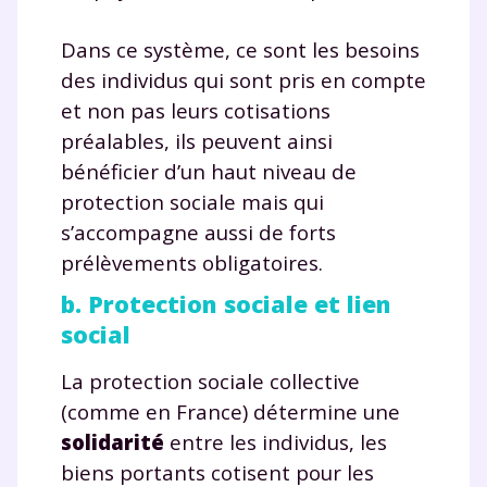
charte
.
Dans ce système, ce sont les besoins
J’accepte de recevoir les actualités et des
des individus qui sont pris en compte
communications de la part de
et non pas leurs cotisations
myMaxicours.
préalables, ils peuvent ainsi
Votre adresse e-mail sera exclusivement utilisée pour
bénéficier d’un haut niveau de
vous envoyer notre newsletter. Vous pourrez vous
protection sociale mais qui
désinscrire à tout moment, à travers le lien de
s’accompagne aussi de forts
désinscription présent dans chaque newsletter. Pour
en savoir plus sur la gestion de vos données
prélèvements obligatoires.
personnelles et pour exercer vos droits, vous pouvez
b. Protection sociale et lien
consulter
notre charte
.
social
La protection sociale collective
(comme en France) détermine une
solidarité
entre les individus, les
biens portants cotisent pour les