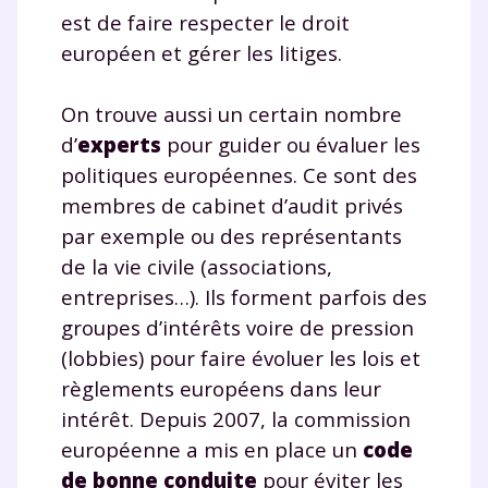
Des profs expérimentés disponibles
est de faire respecter le droit
à la demande par tchat, audio ou
européen et gérer les litiges.
vidéo
On trouve aussi un certain nombre
d’
experts
pour guider ou évaluer les
politiques européennes. Ce sont des
TESTER GRATUITEMENT
membres de cabinet d’audit privés
par exemple ou des représentants
* Votre code d'accès sera envoyé à cette adresse e-mail. En
renseignant votre e-mail, vous consentez à ce que vos
de la vie civile (associations,
données à caractère personnel soient traitées par SEJER, sous
entreprises…). Ils forment parfois des
la marque myMaxicours, afin que SEJER puisse vous donner
accès au service de soutien scolaire pendant 24h. Pour en
groupes d’intérêts voire de pression
savoir plus sur la gestion de vos données personnelles et
(lobbies) pour faire évoluer les lois et
pour exercer vos droits, vous pouvez consulter
notre
charte
.
règlements européens dans leur
intérêt. Depuis 2007, la commission
J’accepte de recevoir les actualités et des
européenne a mis en place un
code
communications de la part de
myMaxicours.
de bonne conduite
pour éviter les