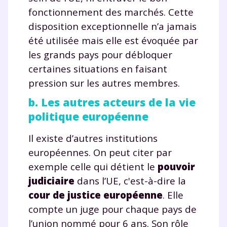
fonctionnement des marchés. Cette
année scolaire ?
disposition exceptionnelle n’a jamais
été utilisée mais elle est évoquée par
les grands pays pour débloquer
certaines situations en faisant
Testez gratuitement
pression sur les autres membres.
pendant 24h notre
b. Les autres acteurs de la vie
politique européenne
plateforme de soutien
scolaire !
Il existe d’autres institutions
européennes. On peut citer par
Fiches de cours et vidéos
,
exercices
exemple celle qui détient le
pouvoir
corrigés
,
podcasts de révisions
judiciaire
dans l’UE, c'est-à-dire la
Un
espace dédié aux parents
pour
cour de justice européenne
. Elle
suivre les progrès
Tout le programme scolaire du CP à
compte un juge pour chaque pays de
la Terminale
l’union nommé pour 6 ans. Son rôle