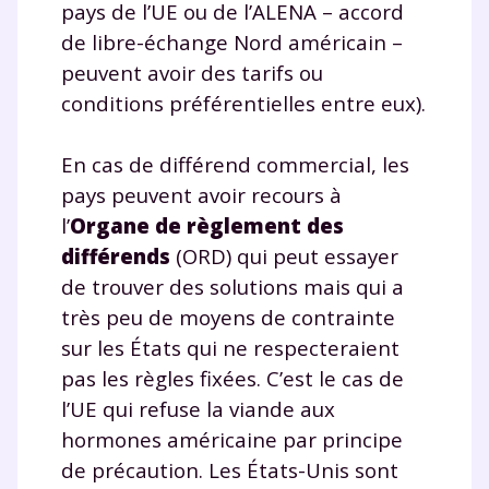
pays de l’UE ou de l’ALENA – accord
année scolaire ?
de libre-échange Nord américain –
peuvent avoir des tarifs ou
conditions préférentielles entre eux).
En cas de différend commercial, les
Testez gratuitement
pays peuvent avoir recours à
pendant 24h notre
l’
Organe de règlement des
plateforme de soutien
différends
(ORD) qui peut essayer
de trouver des solutions mais qui a
scolaire !
très peu de moyens de contrainte
Fiches de cours et vidéos
,
exercices
sur les États qui ne respecteraient
corrigés
,
podcasts de révisions
pas les règles fixées. C’est le cas de
Un
espace dédié aux parents
pour
l’UE qui refuse la viande aux
suivre les progrès
hormones américaine par principe
Tout le programme scolaire du CP à
de précaution. Les États-Unis sont
la Terminale