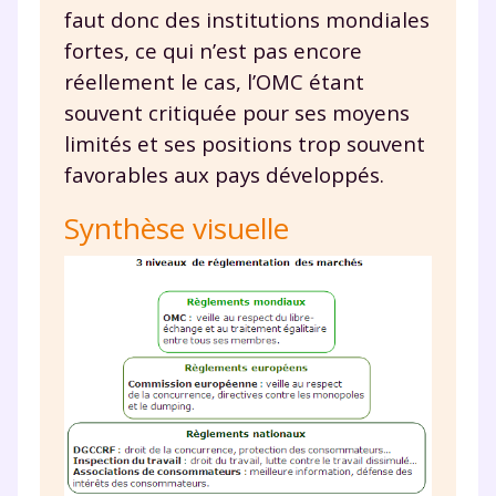
faut donc des institutions mondiales
Votre adresse e-mail sera exclusivement utilisée pour
fortes, ce qui n’est pas encore
vous envoyer notre newsletter. Vous pourrez vous
réellement le cas, l’OMC étant
désinscrire à tout moment, à travers le lien de
désinscription présent dans chaque newsletter. Pour
souvent critiquée pour ses moyens
en savoir plus sur la gestion de vos données
limités et ses positions trop souvent
personnelles et pour exercer vos droits, vous pouvez
favorables aux pays développés.
consulter
notre charte
.
Synthèse visuelle