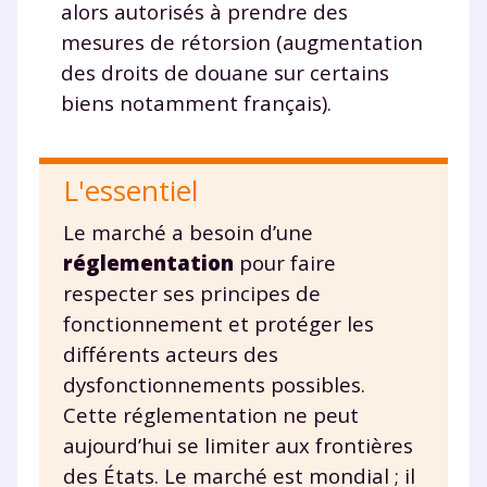
alors autorisés à prendre des
Des profs expérimentés disponibles
à la demande par tchat, audio ou
mesures de rétorsion (augmentation
vidéo
des droits de douane sur certains
biens notamment français).
L'essentiel
TESTER GRATUITEMENT
Le marché a besoin d’une
* Votre code d'accès sera envoyé à cette adresse e-mail. En
renseignant votre e-mail, vous consentez à ce que vos
réglementation
pour faire
données à caractère personnel soient traitées par SEJER, sous
respecter ses principes de
la marque myMaxicours, afin que SEJER puisse vous donner
accès au service de soutien scolaire pendant 24h. Pour en
fonctionnement et protéger les
savoir plus sur la gestion de vos données personnelles et
différents acteurs des
pour exercer vos droits, vous pouvez consulter
notre
charte
.
dysfonctionnements possibles.
Cette réglementation ne peut
J’accepte de recevoir les actualités et des
aujourd’hui se limiter aux frontières
communications de la part de
des États. Le marché est mondial ; il
myMaxicours.