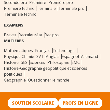
Seconde pro
Première
Première pro
Première techno
Terminale
Terminale pro
Terminale techno
EXAMENS
Brevet
Baccalauréat
Bac pro
MATIERES
Mathématiques
Français
Technologie
Physique Chimie
SVT
Anglais
Espagnol
Allemand
Histoire
SES
Sciences
Philosophie
EMC
Histoire-Géographie géopolitique et sciences
politiques
Géographie
Questionner le monde
SOUTIEN SCOLAIRE
PROFS EN LIGNE