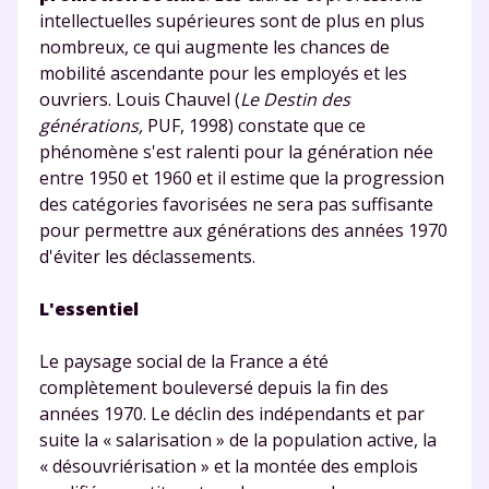
et de réussir votre
intellectuelles supérieures sont de plus en plus
année scolaire ?
nombreux, ce qui augmente les chances de
mobilité ascendante pour les employés et les
ouvriers. Louis Chauvel (
Le Destin des
générations,
PUF, 1998) constate que ce
phénomène s'est ralenti pour la génération née
Testez gratuitement
entre 1950 et 1960 et il estime que la progression
des catégories favorisées ne sera pas suffisante
pendant 24h notre
pour permettre aux générations des années 1970
plateforme de soutien
d'éviter les déclassements.
scolaire !
L'essentiel
Fiches de cours et vidéos
,
exercices
Le paysage social de la France a été
corrigés
,
podcasts de révisions
complètement bouleversé depuis la fin des
Un
espace dédié aux parents
pour
années 1970. Le déclin des indépendants et par
suivre les progrès
suite la « salarisation » de la population active, la
Tout le programme scolaire du CP à
« désouvriérisation » et la montée des emplois
la Terminale