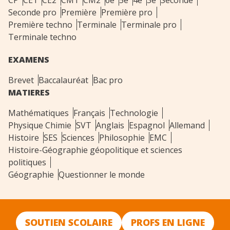
CP
CE1
CE2
CM1
CM2
6e
5e
4e
3e
Seconde
Seconde pro
Première
Première pro
Première techno
Terminale
Terminale pro
Terminale techno
EXAMENS
Brevet
Baccalauréat
Bac pro
MATIERES
Mathématiques
Français
Technologie
Physique Chimie
SVT
Anglais
Espagnol
Allemand
Histoire
SES
Sciences
Philosophie
EMC
Histoire-Géographie géopolitique et sciences
politiques
Géographie
Questionner le monde
SOUTIEN SCOLAIRE
PROFS EN LIGNE