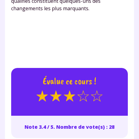
qualifiés constituent quelques-uns des
Des profs expérimentés disponibles
changements les plus marquants.
à la demande par tchat, audio ou
vidéo
TESTER GRATUITEMENT
* Votre code d'accès sera envoyé à cette adresse e-mail. En
renseignant votre e-mail, vous consentez à ce que vos
Évalue ce cours !
données à caractère personnel soient traitées par SEJER, sous
la marque myMaxicours, afin que SEJER puisse vous donner
accès au service de soutien scolaire pendant 24h. Pour en
savoir plus sur la gestion de vos données personnelles et
pour exercer vos droits, vous pouvez consulter
notre
charte
.
J’accepte de recevoir les actualités et des
Note 3.4 / 5. Nombre de vote(s) : 28
communications de la part de
myMaxicours.