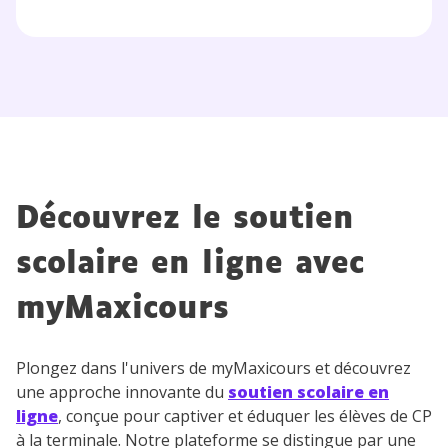
Votre adresse e-mail sera exclusivement utilisée pour
vous envoyer notre newsletter. Vous pourrez vous
désinscrire à tout moment, à travers le lien de
désinscription présent dans chaque newsletter. Pour
en savoir plus sur la gestion de vos données
personnelles et pour exercer vos droits, vous pouvez
consulter
notre charte
.
Découvrez le soutien
scolaire en ligne avec
myMaxicours
Plongez dans l'univers de myMaxicours et découvrez
une approche innovante du
soutien scolaire en
ligne
, conçue pour captiver et éduquer les élèves de CP
à la terminale. Notre plateforme se distingue par une