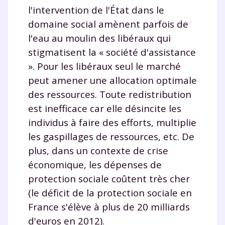
année scolaire ?
l'intervention de l'État dans le
domaine social amènent parfois de
l'eau au moulin des libéraux qui
stigmatisent la « société d'assistance
Testez gratuitement
». Pour les libéraux seul le marché
pendant 24h notre
peut amener une allocation optimale
des ressources. Toute redistribution
plateforme de soutien
est inefficace car elle désincite les
scolaire !
individus à faire des efforts, multiplie
les gaspillages de ressources, etc. De
Fiches de cours et vidéos
,
exercices
plus, dans un contexte de crise
corrigés
,
podcasts de révisions
Un
espace dédié aux parents
pour
économique, les dépenses de
suivre les progrès
protection sociale coûtent très cher
Tout le programme scolaire du CP à
(le déficit de la protection sociale en
la Terminale
France s'élève à plus de 20 milliards
Des profs expérimentés disponibles
d'euros en 2012).
à la demande par tchat, audio ou