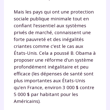
vidéo
Mais les pays qui ont une protection
sociale publique minimale tout en
confiant l'essentiel aux systèmes
privés de marché, connaissent une
TESTER GRATUITEMENT
forte pauvreté et des inégalités
* Votre code d'accès sera envoyé à cette adresse e-mail. En
criantes comme c'est le cas aux
renseignant votre e-mail, vous consentez à ce que vos
États-Unis. Cela a poussé B. Obama à
données à caractère personnel soient traitées par SEJER, sous
la marque myMaxicours, afin que SEJER puisse vous donner
proposer une réforme d'un système
accès au service de soutien scolaire pendant 24h. Pour en
profondément inégalitaire et peu
savoir plus sur la gestion de vos données personnelles et
pour exercer vos droits, vous pouvez consulter
notre
efficace (les dépenses de santé sont
charte
.
plus importantes aux États-Unis
J’accepte de recevoir les actualités et des
qu'en France, environ 3 000 $ contre
communications de la part de
5 000 $ par habitant pour les
myMaxicours.
Américains).
Votre adresse e-mail sera exclusivement utilisée pour