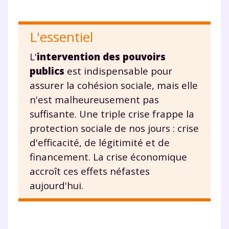
vous envoyer notre newsletter. Vous pourrez vous
désinscrire à tout moment, à travers le lien de
désinscription présent dans chaque newsletter. Pour
L'essentiel
en savoir plus sur la gestion de vos données
personnelles et pour exercer vos droits, vous pouvez
L'
intervention des pouvoirs
consulter
notre charte
.
publics
est indispensable pour
assurer la cohésion sociale, mais elle
n'est malheureusement pas
suffisante. Une triple crise frappe la
protection sociale de nos jours : crise
d'efficacité, de légitimité et de
financement. La crise économique
accroît ces effets néfastes
aujourd'hui.